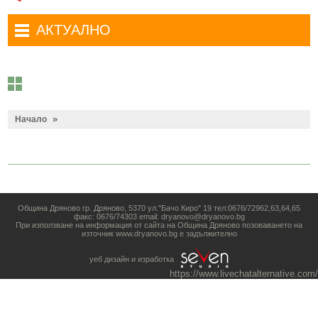
АКТУАЛНО
News
»
Начало
Община Дряново гр. Дряново, 5370 ул."Бачо Киро" 19 тел:0676/72962,63,64,65
факс: 0676/74303 email: dryanovo@dryanovo.bg
При използване на информация от сайта на Община Дряново позоваването на
източник www.dryanovo.bg е задължително
уеб дизайн и изработка
https://www.livechatalternative.com/