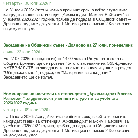
четвъртък, 30 юли 2026 г.
Общинска собственост
Красиво Дряново
На 31 юли 2026г /петък/ изтича крайният срок, в който студентите,
кандидатстващи за стипендия „Архимандрит Максим Райкович” за
учебната 2026/2027 година, трябва да подадат в Общински съвет –
Финанси и бюджет
Новини
Дряново следните документи: 1.Мотивационно писмо 2.Ксерокопие
на документ, удо...
Култура
Обяви и съобщения
Образование
Местни данъци и такси - информация и обяви
Заседание на Общински съвет - Дряново на 27 юли, понеделник
сряда, 22 юли 2026 г.
Социални дейности
Проверка и плащане на задължения за данъци и такси
На 27.07.2026г (понеделник) от 14:00 часа в Ритуалната зала на
Община Дряново ще се проведе 45-тото заседание на ОбС-Дряново.
Здравеопазване
Списъци на длъжници
МАТЕРИАЛИТЕ за заседанието на съвета са публикувани в раздел
"Общински съвет", подраздел "Материали за заседания".
Спорт и младежки дейности
Търгове, конкурси и концесии
Заседанието ще се излъч...
Проекти по европейски програми
Културен календар
Номиниране на носители на стипендията „Архимандрит Максим
Управление при кризи, обществен ред и сигурност
Мнения на гражданите
Райкович” за дряновски ученици и студенти за учебната
2026/2027 година
Политика лични данни
четвъртък, 09 юли 2026 г.
На 15 юли 2026г /сряда/ изтича крайният срок, в който учениците,
BG05SFPR001-1.004-0019-C01 „Утвърждаване на интеркултурното
кандидатстващи за стипендия „Архимандрит Максим Райкович” за
образование в община Дряново“
учебната 2026/2027 година, трябва да подадат в Общински съвет –
Дряново следните документи: 1.Мотивационно писмо 2.Ксерокопие
на документ, удос...