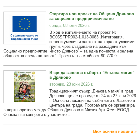
Стартира нов проект на Община Дряново
за социално предприемачество
сряда, 08 юли 2026 г.
В ход е изпълнението на проект №
BG05SFPR002-1.013-0083 „Интеграция,
зелени умения и заетост на хора от уязвими
групи, чрез създаване на разсадник към
Социално предприятие ‘Чисто Дряново’ – за една по-чиста и зелена
общностна среда на живот“. Проектът на стойност 90 770.9...
В сряда започва съборът "Еньова магия"
в Дряново
вторник, 23 юни 2026 г.
Традиционният събор „Еньова магия“ в град
Дряново ще се проведе от 24 до 27 юни 2026
г. Основна локация на събитието е Ларгото в
центъра на града. Програмата се организира
в партньорство между Община Дряново и Мюзик Арт Фест ЕООД.
Очакват ви концерти с участието ...
Виж всички новини »