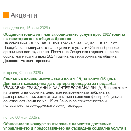
Акценти
понеделник, 15 юни 2026 г.
Общински годишен план за социалните услуги през 2027 година
на територията на община Дряново
На основание чл. 59, ал. 1, във връзка с чл. 62, ал. 1 и ал. 2 от
Наредба за планирането на социалните услуги Община Дряново
организира обсъждане на: Проект на Общински годишен план за
социалните услуги през 2027 година на територията на община
Дряново. На заинтересова...
вторник, 02 юни 2026 г.
Списък на всички имоти - земи по чл. 19, за които Община
Дряново възнамерява да стартира процедура за продажба
УВАЖАЕМИ ГРАЖДАНИ И ЗАИНТЕРЕСОВАНИ ЛИЦА, Във връзка с
изтичането на срока на действие на временната забрана за
разпореждане със земи от остатъчния поземлен фонд - общинска
собственост (земи по чл. 19 от Закона за собствеността и
ползването на земеделските земи), въвед...
петък, 08 май 2026 г.
Обявление за конкурс за възлагане на частен доставчик
управлението и предоставянето на създадена социална услуга в