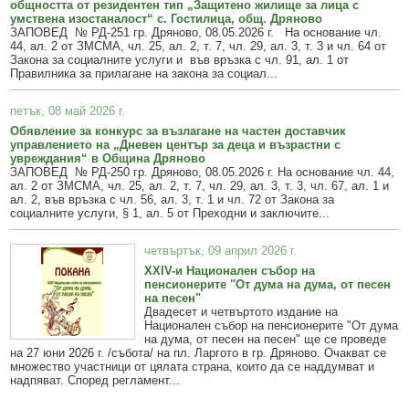
общността от резидентен тип „Защитено жилище за лица с
умствена изостаналост“ с. Гостилица, общ. Дряново
ЗАПОВЕД № РД-251 гр. Дряново, 08.05.2026 г. На основание чл.
44, ал. 2 от ЗМСМА, чл. 25, ал. 2, т. 7, чл. 29, ал. 3, т. 3 и чл. 64 от
Закона за социалните услуги и във връзка с чл. 91, ал. 1 от
Правилника за прилагане на закона за социал...
петък, 08 май 2026 г.
Обявление за конкурс за възлагане на частен доставчик
управлението на „Дневен център за деца и възрастни с
увреждания“ в Община Дряново
ЗАПОВЕД № РД-250 гр. Дряново, 08.05.2026 г. На основание чл. 44,
ал. 2 от ЗМСМА, чл. 25, ал. 2, т. 7, чл. 29, ал. 3, т. 3, чл. 67, ал. 1 и
ал. 2, във връзка с чл. 56, ал. 3, т. 1 и чл. 72 от Закона за
социалните услуги, § 1, ал. 5 от Преходни и заключите...
четвъртък, 09 април 2026 г.
XXIV-и Национален събор на
пенсионерите "От дума на дума, от песен
на песен"
Двадесет и четвъртото издание на
Национален събор на пенсионерите "От дума
на дума, от песен на песен" ще се проведе
на 27 юни 2026 г. /събота/ на пл. Ларгото в гр. Дряново. Очакват се
множество участници от цялата страна, които да се наддумват и
надпяват. Според регламент...