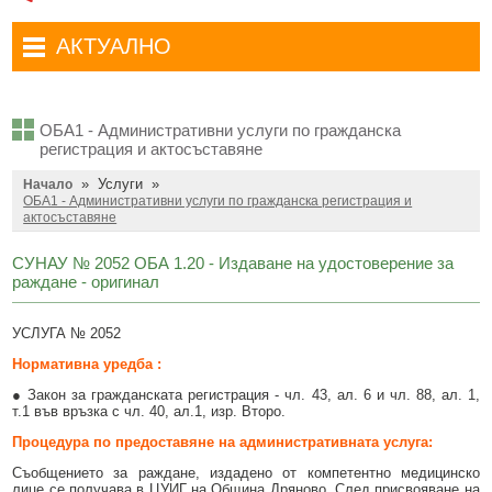
Административни услуги
Туристически маршрути
Достъп до информация
АКТУАЛНО
Комплексно административно обслужване
Туристически информационен център
Отчети на кмета
Избори за народни представители в 52-ото Народно събрание на
Туристическо дружество Бачо Киро
Декларации по ЗПКОНПИ
19.04.2026 г.
ОБА1 - Административни услуги по гражданска
Съобщения
Антикорупция
Въвеждане на еврото в България
регистрация и актосъставяне
»
Услуги
»
Профил на купувача
Начало
Местни избори 2023 година
ОБА1 - Административни услуги по гражданска регистрация и
актосъставяне
Общ устройствен план
Общинска избирателна комисия мандат 2023-2027 г.
СУНАУ № 2052 ОБА 1.20 - Издаване на удостоверение за
Устройство на територията
Преброяване 2021
раждане - оригинал
Общинско предприятие Чисто Дряново
COVID-19 (Коронавирус)
УСЛУГА № 2052
Общинско предприятие Зелено Дряново
Приют за безстопанствени кучета
Нормативна уредба :
Общинска собственост
Красиво Дряново
● Закон за гражданската регистрация - чл. 43, ал. 6 и чл. 88, ал. 1,
т.1 във връзка с чл. 40, ал.1, изр. Второ.
Финанси и бюджет
Новини
Процедура по предоставяне на административната услуга:
Култура
Обяви и съобщения
Съобщението за раждане, издадено от компетентно медицинско
лице се получава в ЦУИГ на Община Дряново. След присвояване на