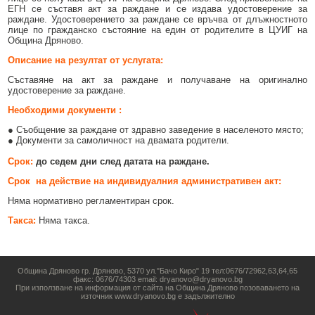
Образование
Местни данъци и такси - информация и обяви
ЕГН се съставя акт за раждане и се издава удостоверение за
раждане. Удостоверението за раждане се връчва от длъжностното
лице по гражданско състояние на един от родителите в ЦУИГ на
Социални дейности
Проверка и плащане на задължения за данъци и такси
Община Дряново.
Здравеопазване
Списъци на длъжници
Описание на резултат от услугата
:
Съставяне на акт за раждане и получаване на оригинално
Спорт и младежки дейности
Търгове, конкурси и концесии
удостоверение за раждане.
Проекти по европейски програми
Културен календар
Необходими документи :
● Съобщение за раждане от здравно заведение в населеното място;
Управление при кризи, обществен ред и сигурност
Мнения на гражданите
● Документи за самоличност на двамата родители.
Политика лични данни
Срок
:
до седем дни след датата на раждане.
Срок на действие на индивидуалния административен акт:
BG05SFPR001-1.004-0019-C01 „Утвърждаване на интеркултурното
образование в община Дряново“
Няма нормативно регламентиран срок.
Такса:
Няма такса.
Община Дряново гр. Дряново, 5370 ул."Бачо Киро" 19 тел:0676/72962,63,64,65
факс: 0676/74303 email: dryanovo@dryanovo.bg
При използване на информация от сайта на Община Дряново позоваването на
източник www.dryanovo.bg е задължително