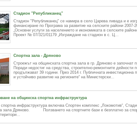
Стадион "Републиканец"
Стадион "Републиканец" се намира в село Царева ливада и е изг
финансиране по Програма за развитие на селските райони 2007-20
„Основни услуги за населението и икономиката в селските райони
Проект № 07/321/01179 „Изграждане на стадион в с. Ц...
Спортна зала - Дряново
Строежът на общинската спортна зала в гр. Дряново е започнат пр
Поради недостиг на средства, строително-ремонтните дейности 
продължават 39 години. През 2014 г. Публичната инвестиционна 
и устойчиво развитие на регионите“ на Министерски...
зване на общинска спортна инфраструктура
на инфраструктура включва Спортен комплекс „Локомотив“, Стади
на зала Дряново. Ползването на спортните бази е безплатно за спор
територи...