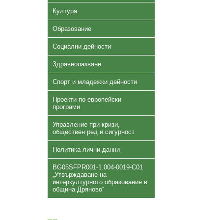
Култура
Образование
Социални дейности
Здравеопазване
Спорт и младежки дейности
Проекти по европейски
програми
Управление при кризи,
обществен ред и сигурност
Политика лични данни
BG05SFPR001-1.004-0019-C01
„Утвърждаване на
интеркултурното образование в
община Дряново“