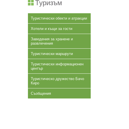
Туризъм
Туристически обекти и атракции
Хотели и къщи за гости
Заведения за хранене и
развлечения
Туристически маршрути
Туристически информационен
център
Туристическо дружество Бачо
Киро
Съобщения