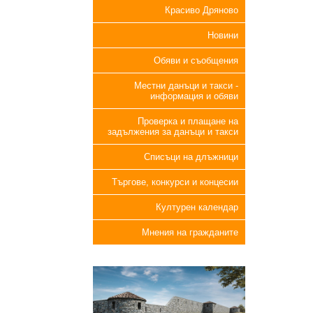
Красиво Дряново
Новини
Обяви и съобщения
Местни данъци и такси -
информация и обяви
Проверка и плащане на
задължения за данъци и такси
Списъци на длъжници
Търгове, конкурси и концесии
Културен календар
Мнения на гражданите