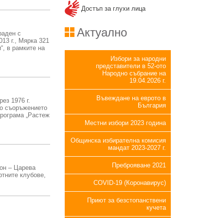
Достъп за глухи лица
Актуално
раден с
13 г., Мярка 321
“, в рамките на
Избори за народни
представители в 52-ото
Народно събрание на
19.04.2026 г.
Въвеждане на еврото в
ез 1976 г.
България
по съоръжението
програма „Растеж
Местни избори 2023 година
Общинска избирателна комисия
мандат 2023-2027 г.
Преброяване 2021
он – Царева
тните клубове,
COVID-19 (Коронавирус)
Приют за безстопанствени
кучета