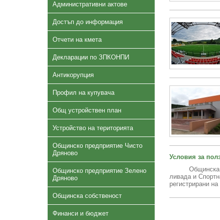
Административни актове
Достъп до информация
Отчети на кмета
Декларации по ЗПКОНПИ
Антикорупция
Профил на купувача
Общ устройствен план
Устройство на територията
Общинско предприятие Чисто
Дряново
Условия за пол
Общинска спорт
Общинско предприятие Зелено
ливада и Спорт
Дряново
регистрирани на 
Общинска собственост
Финанси и бюджет