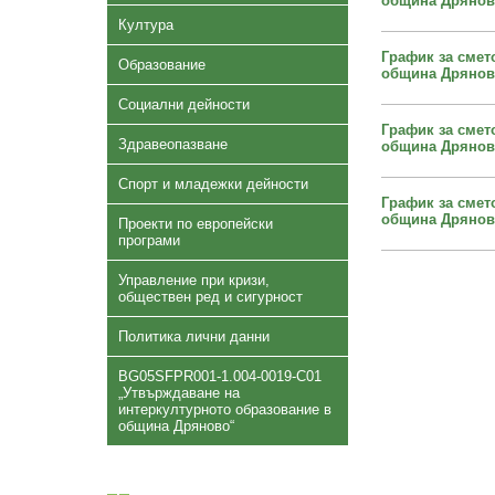
община Дряново 
Култура
График за смет
Образование
община Дряново
Социални дейности
График за смет
Здравеопазване
община Дряново
Спорт и младежки дейности
График за смет
община Дряново
Проекти по европейски
програми
Управление при кризи,
обществен ред и сигурност
Политика лични данни
BG05SFPR001-1.004-0019-C01
„Утвърждаване на
интеркултурното образование в
община Дряново“