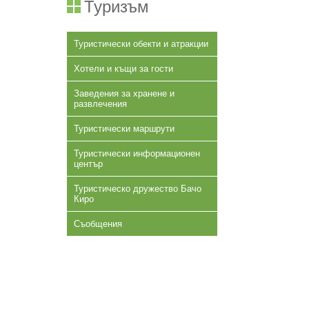
Туризъм
Туристически обекти и атракции
Хотели и къщи за гости
Заведения за хранене и
развлечения
Туристически маршрути
Туристически информационен
център
Туристическо дружество Бачо
Киро
Съобщения