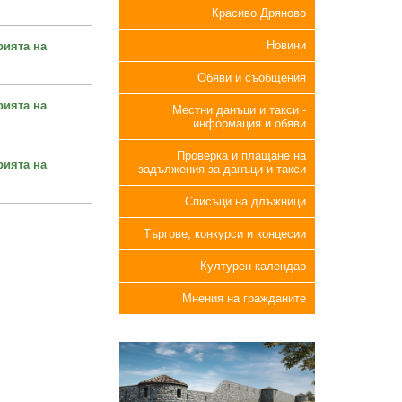
Красиво Дряново
Новини
рията на
Обяви и съобщения
рията на
Местни данъци и такси -
информация и обяви
Проверка и плащане на
рията на
задължения за данъци и такси
Списъци на длъжници
Търгове, конкурси и концесии
Културен календар
Мнения на гражданите