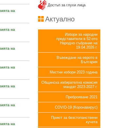
Достъп за глухи лица
рията на
Актуално
рията на
Избори за народни
представители в 52-ото
Народно събрание на
19.04.2026 г.
рията на
Въвеждане на еврото в
България
рията на
Местни избори 2023 година
Общинска избирателна комисия
рията на
мандат 2023-2027 г.
Преброяване 2021
рията на
COVID-19 (Коронавирус)
Приют за безстопанствени
кучета
рията на