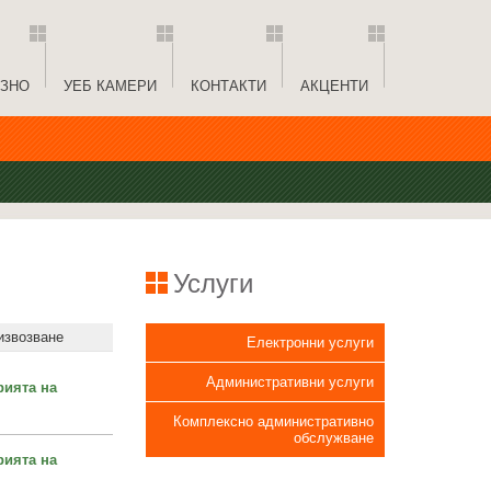
ЗНО
УЕБ КАМЕРИ
КОНТАКТИ
АКЦЕНТИ
Услуги
извозване
Електронни услуги
Административни услуги
рията на
Комплексно административно
обслужване
рията на