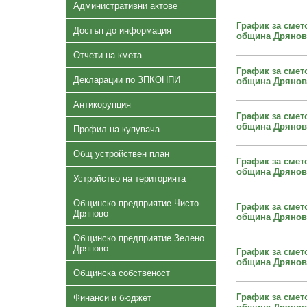
Административни актове
График за смет
Достъп до информация
община Дряново 
Отчети на кмета
График за смет
Декларации по ЗПКОНПИ
община Дряново
Антикорупция
График за смет
община Дряново 
Профил на купувача
Общ устройствен план
График за смет
община Дряново
Устройство на територията
Общинско предприятие Чисто
График за смет
Дряново
община Дряново 
Общинско предприятие Зелено
Дряново
График за смет
община Дряново
Общинска собственост
График за смет
Финанси и бюджет