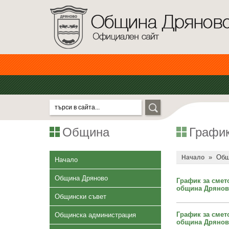
Община
График
»
Общ
Начало
Начало
Община Дряново
График за смет
община Дряново 
Общински съвет
График за смет
Общинска администрация
община Дряново