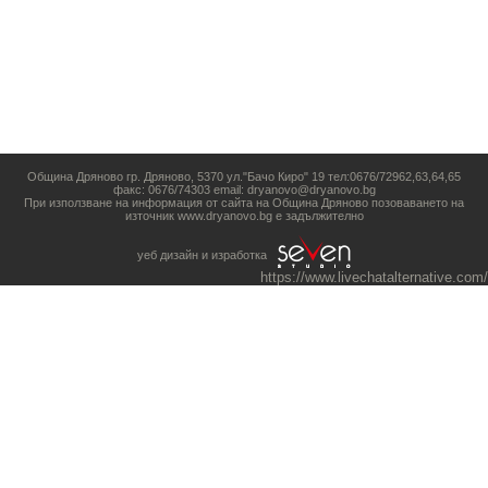
Община Дряново гр. Дряново, 5370 ул."Бачо Киро" 19 тел:0676/72962,63,64,65
факс: 0676/74303 email: dryanovo@dryanovo.bg
При използване на информация от сайта на Община Дряново позоваването на
източник www.dryanovo.bg е задължително
уеб дизайн и изработка
https://www.livechatalternative.com/