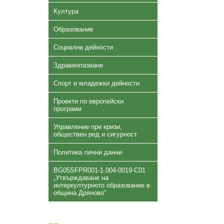
Култура
Образование
Социални дейности
Здравеопазване
Спорт и младежки дейности
Проекти по европейски
програми
Управление при кризи,
обществен ред и сигурност
Политика лични данни
BG05SFPR001-1.004-0019-C01
„Утвърждаване на
интеркултурното образование в
община Дряново“