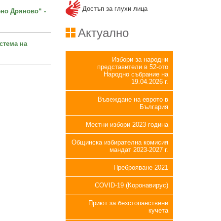
Достъп за глухи лица
но Дряново“ -
Актуално
стема на
Избори за народни
представители в 52-ото
Народно събрание на
19.04.2026 г.
Въвеждане на еврото в
България
Местни избори 2023 година
Общинска избирателна комисия
мандат 2023-2027 г.
Преброяване 2021
COVID-19 (Коронавирус)
Приют за безстопанствени
кучета