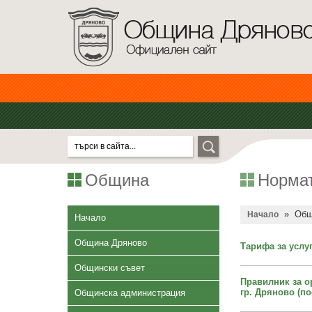
Община
Нормат
»
Общ
Начало
Начало
Община Дряново
Тарифа за услу
Общински съвет
Правилник за о
гр. Дряново (по
Общинска администрация