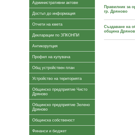
Административни актове
Правилник за о
гр. Дряново
Достъп до информация
Отчети на кмета
Създаване на о
община Дряново
Декларации по ЗПКОНПИ
Антикорупция
Профил на купувача
Общ устройствен план
Устройство на територията
Общинско предприятие Чисто
Дряново
Общинско предприятие Зелено
Дряново
Общинска собственост
Финанси и бюджет