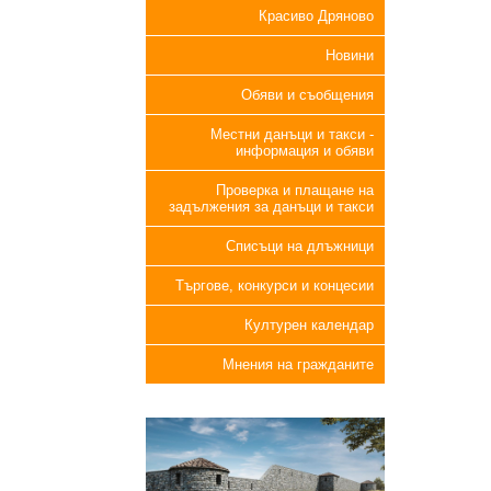
Красиво Дряново
Новини
Обяви и съобщения
Местни данъци и такси -
информация и обяви
Проверка и плащане на
задължения за данъци и такси
Списъци на длъжници
Търгове, конкурси и концесии
Културен календар
Мнения на гражданите