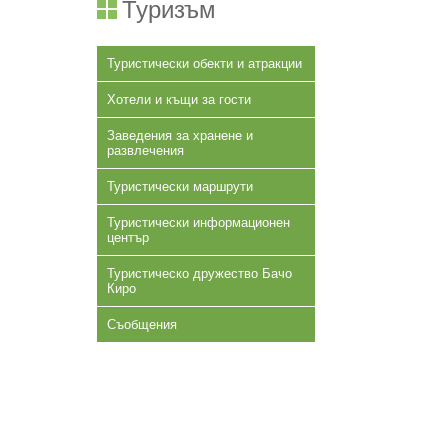
Туризъм
Туристически обекти и атракции
Хотели и къщи за гости
Заведения за хранене и
развлечения
Туристически маршрути
Туристически информационен
център
Туристическо дружество Бачо
Киро
Съобщения