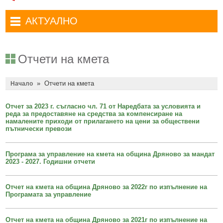
Административни услуги
Туристически маршрути
Достъп до информация
АКТУАЛНО
Комплексно административно обслужване
Туристически информационен център
Отчети на кмета
Избори за народни представители в 52-ото Народно събрание на
Туристическо дружество Бачо Киро
Декларации по ЗПКОНПИ
19.04.2026 г.
Отчети на кмета
Съобщения
Антикорупция
Въвеждане на еврото в България
»
Отчети на кмета
Профил на купувача
Начало
Местни избори 2023 година
Общ устройствен план
Общинска избирателна комисия мандат 2023-2027 г.
Отчет за 2023 г. съгласно чл. 71 от Наредбата за условията и
реда за предоставяне на средства за компенсиране на
Устройство на територията
Преброяване 2021
намалените приходи от прилагането на цени за обществени
пътнически превози
Общинско предприятие Чисто Дряново
COVID-19 (Коронавирус)
Програма за управление на кмета на община Дряново за мандат
Общинско предприятие Зелено Дряново
Приют за безстопанствени кучета
2023 - 2027. Годишни отчети
Общинска собственост
Красиво Дряново
Отчет на кмета на община Дряново за 2022г по изпълнение на
Финанси и бюджет
Новини
Програмата за управление
Култура
Обяви и съобщения
Отчет на кмета на община Дряново за 2021г по изпълнение на