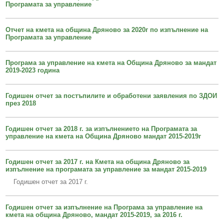
Програмата за управление
Образование
Местни данъци и такси - информация и обяви
Социални дейности
Проверка и плащане на задължения за данъци и такси
Отчет на кмета на община Дряново за 2020г по изпълнение на
Програмата за управление
Здравеопазване
Списъци на длъжници
Спорт и младежки дейности
Търгове, конкурси и концесии
Програма за управление на кмета на Община Дряново за мандат
2019-2023 година
Проекти по европейски програми
Културен календар
Управление при кризи, обществен ред и сигурност
Мнения на гражданите
Годишен отчет за постъпилите и обработени заявления по ЗДОИ
през 2018
Политика лични данни
Годишен отчет за 2018 г. за изпълнението на Програмата за
BG05SFPR001-1.004-0019-C01 „Утвърждаване на интеркултурното
управление на кмета на Община Дряново мандат 2015-2019г
образование в община Дряново“
Годишен отчет за 2017 г. на Кмета на община Дряново за
изпълнение на програмата за управление за мандат 2015-2019
Годишен отчет за 2017 г.
Годишен отчет за изпълнение на Програма за управление на
кмета на община Дряново, мандат 2015-2019, за 2016 г.