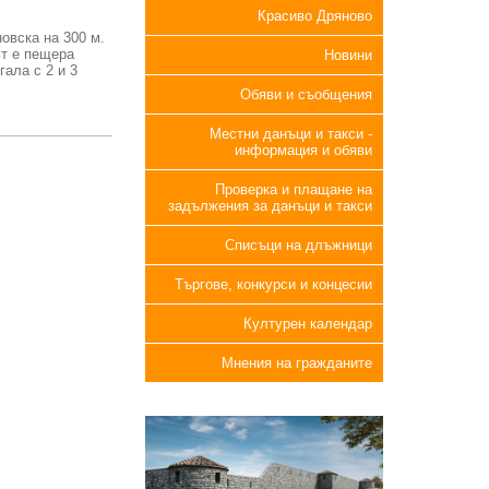
Красиво Дряново
овска на 300 м.
ст е пещера
Новини
гала с 2 и 3
Обяви и съобщения
Местни данъци и такси -
информация и обяви
Проверка и плащане на
задължения за данъци и такси
Списъци на длъжници
Търгове, конкурси и концесии
Културен календар
Мнения на гражданите