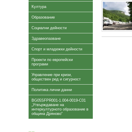
Култура
Образование
Социални дейности
Здравеопазване
Спорт и младежки дейности
Проекти по европейски
програми
Управление при кризи,
обществен ред и сигурност
Политика лични данни
BG05SFPR001-1.004-0019-C01
„Утвърждаване на
интеркултурното образование в
община Дряново“