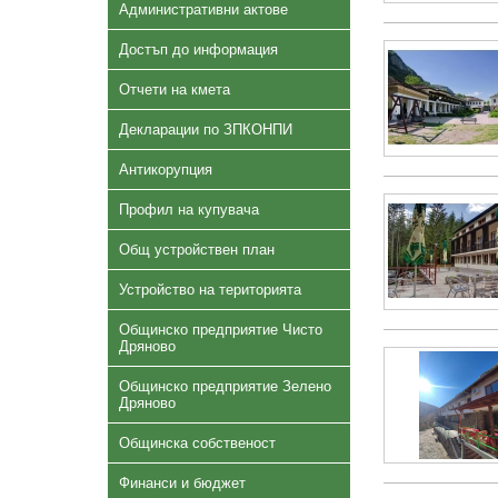
Административни актове
Достъп до информация
Отчети на кмета
Декларации по ЗПКОНПИ
Антикорупция
Профил на купувача
Общ устройствен план
Устройство на територията
Общинско предприятие Чисто
Дряново
Общинско предприятие Зелено
Дряново
Общинска собственост
Финанси и бюджет