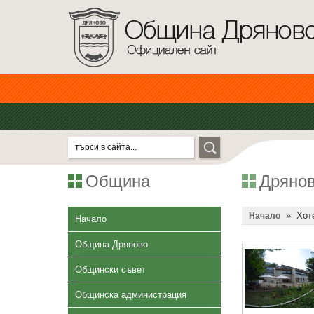
Община
Дрянов
»
Хот
Начало
Начало
Община Дряново
Общински съвет
Общинска администрация