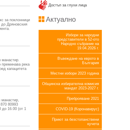
Достъп за глухи лица
Актуално
кс за поклонници
 до Дряновския
мента.
Избори за народни
представители в 52-ото
Народно събрание на
19.04.2026 г.
Въвеждане на еврото в
я манастир.
България
о преминава река
ред капацитета
Местни избори 2023 година
Общинска избирателна комисия
мандат 2023-2027 г.
Преброяване 2021
 манастир,
59 870 80993
 до 16.00 (от 1
COVID-19 (Коронавирус)
Приют за безстопанствени
кучета