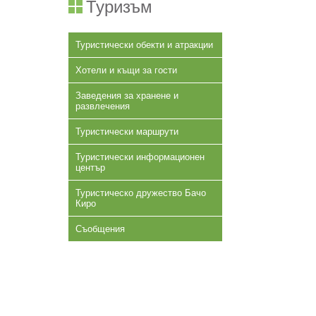
Туризъм
Туристически обекти и атракции
Хотели и къщи за гости
Заведения за хранене и
развлечения
Туристически маршрути
Туристически информационен
център
Туристическо дружество Бачо
Киро
Съобщения