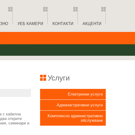
ЗНО
УЕБ КАМЕРИ
КОНТАКТИ
АКЦЕНТИ
Услуги
Електронни услуги
Административни услуги
а с кабелна
Комплексно административно
 два открити
обслужване
ния, семинари и