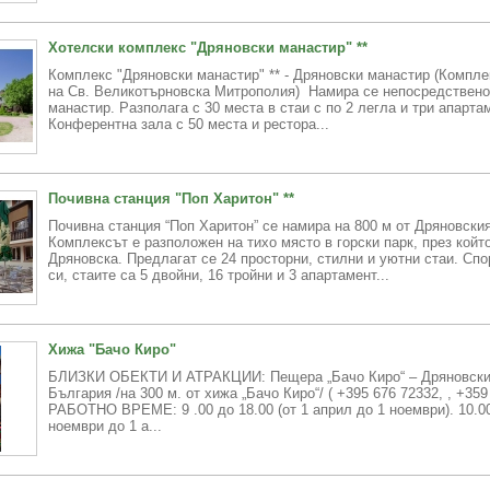
Хотелски комплекс "Дряновски манастир" **
Комплекс "Дряновски манастир" ** - Дряновски манастир (Компле
на Св. Великотърновска Митрополия) Намира се непосредствено
манастир. Разполага с 30 места в стаи с по 2 легла и три апарта
Конферентна зала с 50 места и рестора...
Почивна станция "Поп Харитон" **
Почивна станция “Поп Харитон” се намира на 800 м от Дряновски
Комплексът е разположен на тихо място в горски парк, през койт
Дряновска. Предлагат се 24 просторни, стилни и уютни стаи. Спо
си, стаите са 5 двойни, 16 тройни и 3 апартамент...
Хижа "Бачо Киро"
БЛИЗКИ ОБЕКТИ И АТРАКЦИИ: Пещера „Бачо Киро“ – Дряновски
България /на 300 м. от хижа „Бачо Киро“/ ( +395 676 72332, , +3
РАБОТНО ВРЕМЕ: 9 .00 до 18.00 (от 1 април до 1 ноември). 10.00
ноември до 1 а...