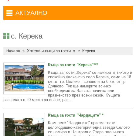
Административни услуги
Туристически маршрути
Достъп до информация
АКТУАЛНО
Комплексно административно обслужване
Туристически информационен център
Отчети на кмета
Избори за народни представители в 52-ото Народно събрание на
Туристическо дружество Бачо Киро
Декларации по ЗПКОНПИ
19.04.2026 г.
с. Керека
Съобщения
Антикорупция
Въвеждане на еврото в България
»
Хотели и къщи за гости
»
с. Керека
Профил на купувача
Начало
Местни избори 2023 година
Общ устройствен план
Общинска избирателна комисия мандат 2023-2027 г.
Къща за гости "Керека"***
Къща за гости „Керека“ се намира в тихото и
Устройство на територията
Преброяване 2021
спокойно балканско село Керека, само на 18
км. от гр. Велико Търново и на 6 км. от гр.
Общинско предприятие Чисто Дряново
COVID-19 (Коронавирус)
Дряново. Тук ще намерите всичко
необходимо за Вашата почивка или
Общинско предприятие Зелено Дряново
Приют за безстопанствени кучета
празненство през всеки сезон. Къщата
разполага с 20 места за спане, раз...
Общинска собственост
Красиво Дряново
Къща за гости "Чардаците" *
Финанси и бюджет
Новини
Комплекс "Чардаците" приема гости
целогодишно-категория една звезда Селото
Култура
Обяви и съобщения
се намира в Централна Стара планината