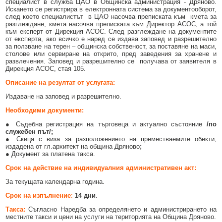
специалист в служба ЦАО в Oбщинска администрация - Дряново.
Образование
Местни данъци и такси - информация и обяви
Искането се регистрира в електронната система за документооборот,
след което специалистът в ЦАО насочва преписката към кмета за
Социални дейности
Проверка и плащане на задължения за данъци и такси
разглеждане, кмета насочва преписката към Директор АСОС, а той
към експерт от Дирекция АСОС. След разглеждане на документите
от експерта, ако всичко е наред се издава заповед и разрешително
Здравеопазване
Списъци на длъжници
за ползване на терен – общинска собственост, за поставяне на маси,
столове или сервиране на открито, пред заведения за хранене и
Спорт и младежки дейности
Търгове, конкурси и концесии
развлечения. Заповед и разрешително се получава от заявителя в
Дирекция АСОС, стая 105.
Проекти по европейски програми
Културен календар
Описание на резултат от услугата:
Управление при кризи, обществен ред и сигурност
Мнения на гражданите
Издаване на заповед и разрешително.
Необходими документи:
Политика лични данни
● Съдебна регистрация на търговеца и актуално състояние
/по
BG05SFPR001-1.004-0019-C01 „Утвърждаване на интеркултурното
служебен път/;
образование в община Дряново“
● Скица с виза за разположението на преместваемите обекти,
издадена от гл.архитект на община Дряново
;
● Документ за платена такса.
Срок на действие на индивидуалния административен акт:
За текущата календарна година.
Срок на изпълнение
:
14 дни
.
Такса
:
Съгласно Наредба за определянето и администрирането на
местните такси и цени на услуги на територията на Община Дряново.