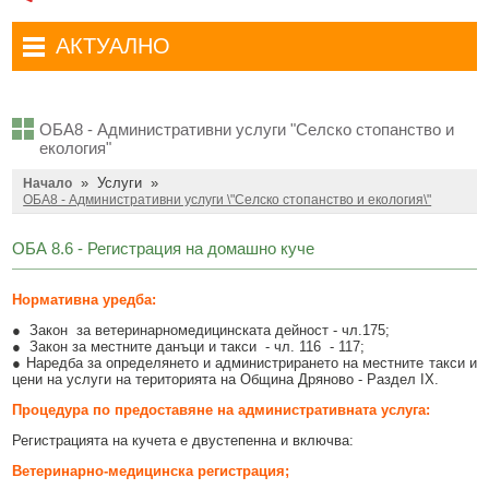
Административни услуги
Туристически маршрути
Достъп до информация
АКТУАЛНО
Комплексно административно обслужване
Туристически информационен център
Отчети на кмета
Избори за народни представители в 52-ото Народно събрание на
Туристическо дружество Бачо Киро
Декларации по ЗПКОНПИ
19.04.2026 г.
ОБА8 - Административни услуги "Селско стопанство и
Съобщения
Антикорупция
Въвеждане на еврото в България
екология"
»
Услуги
»
Профил на купувача
Начало
Местни избори 2023 година
ОБА8 - Административни услуги \"Селско стопанство и екология\"
Общ устройствен план
Общинска избирателна комисия мандат 2023-2027 г.
ОБА 8.6 - Регистрация на домашно куче
Устройство на територията
Преброяване 2021
Нормативна уредба:
Общинско предприятие Чисто Дряново
COVID-19 (Коронавирус)
● Закон за ветеринарномедицинската дейност - чл.175;
Общинско предприятие Зелено Дряново
Приют за безстопанствени кучета
● Закон за местните данъци и такси - чл. 116 - 117;
● Наредба за определянето и администрирането на местните такси и
цени на услуги на територията на Община Дряново - Раздел IX.
Общинска собственост
Красиво Дряново
Процедура по предоставяне на административната услуга:
Финанси и бюджет
Новини
Регистрацията на кучета е двустепенна и включва:
Култура
Обяви и съобщения
Ветеринарно-медицинска регистрация;