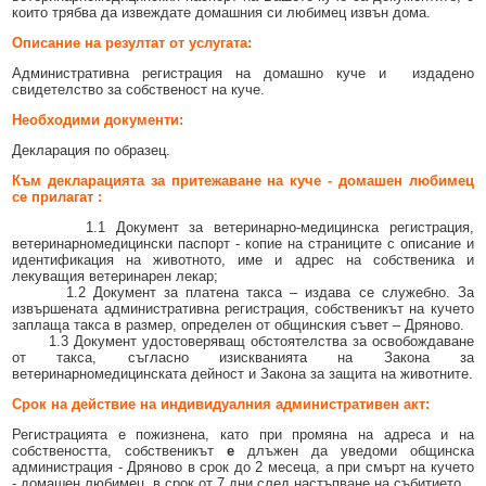
които трябва да извеждате домашния си любимец извън дома.
Описание на резултат от услугата:
Административна регистрация на домашно куче и издадено
свидетелство за собственост на куче.
Необходими документи:
Декларация по образец.
Към декларацията за притежаване на куче - домашен любимец
се прилагат :
1.1 Документ за ветеринарно-медицинска регистрация,
ветеринарномедицински паспорт - копие на страниците с описание и
идентификация на животното, име и адрес на собственика и
лекуващия ветеринарен лекар;
1.2 Документ за платена такса – издава се служебно. За
извършената административна регистрация, собственикът на кучето
заплаща такса в размер, определен от общинския съвет – Дряново.
1.3 Документ удостоверяващ обстоятелства за освобождаване
от такса, съгласно изискванията на Закона за
ветеринарномедицинската дейност и Закона за защита на животните.
Срок на действие на индивидуалния административен акт:
Регистрацията е пожизнена, като при промяна на адреса и на
собствеността, собственикът
е
длъжен да уведоми общинска
администрация - Дряново в срок до 2 месеца, а при смърт на кучето
- домашен любимец, в срок от 7 дни след настъпване на събитието.