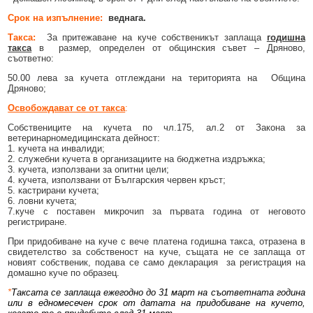
Срок на изпълнение
:
веднага.
Такса:
За притежаване на куче собственикът заплаща
годишна
такса
в размер, определен от общинския съвет – Дряново,
съответно:
50.00 лева за кучета отглеждани на територията на Община
Дряново;
Освобождават се от такса
:
Собствениците на кучета по чл.175, ал.2 от Закона за
ветеринарномедицинската дейност:
1. кучета на инвалиди;
2. служебни кучета в организациите на бюджетна издръжка;
3. кучета, използвани за опитни цели;
4. кучета, използвани от Българския червен кръст;
5. кастрирани кучета;
6. ловни кучета;
7.куче с поставен микрочип за първата година от неговото
регистриране.
При придобиване на куче с вече платена годишна такса, отразена в
свидетелство за собственост на куче, същата не се заплаща от
новият собственик, подава се само декларация за регистрация на
домашно куче по образец.
*
Таксата се заплаща ежегодно до 31 март на съответната година
или в едномесечен срок от датата на придобиване на кучето,