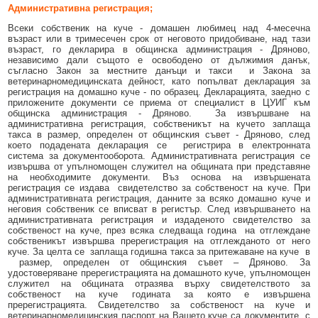
Образование
Местни данъци и такси - информация и обяви
Административна регистрация;
Всеки собственик на куче - домашен любимец над 4-месечна
Социални дейности
Проверка и плащане на задължения за данъци и такси
възраст или в тримесечен срок от неговото придобиване, над тази
възраст, го декларира в общинска администрация - Дряново,
Здравеопазване
Списъци на длъжници
независимо дали същото е освободено от дължимия данък,
съгласно Закон за местните данъци и такси и Закона за
ветеринарномедицинската дейност, като попълват декларация за
Спорт и младежки дейности
Търгове, конкурси и концесии
регистрация на домашно куче - по образец. Декларацията, заедно с
приложените документи се приема от специалист в ЦУИГ към
Проекти по европейски програми
Културен календар
общинска администрация - Дряново. За извършване на
административна регистрация, собственикът на кучето заплаща
Управление при кризи, обществен ред и сигурност
такса в размер, определен от общинския съвет - Дряново, след
Мнения на гражданите
което подадената декларация се регистрира в електронната
система за документооборота. Административната регистрация се
Политика лични данни
извършва от упълномощен служител на общината при представяне
на необходимите документи. Въз основа на извършената
BG05SFPR001-1.004-0019-C01 „Утвърждаване на интеркултурното
регистрация се издава свидетелство за собственост на куче. При
образование в община Дряново“
административната регистрация, данните за всяко домашно куче и
неговия собственик се вписват в регистър. След извършването на
административната регистрация и издаденото свидетелство за
собственост на куче, през всяка следваща година на отглеждане
собственикът извършва пререгистрация на отглежданото от него
куче. За целта се заплаща годишна такса за притежаване на куче в
размер, определен от общинския съвет – Дряново. За
удостоверяване пререгистрацията на домашното куче, упълномощен
служител на общината отразява върху свидетелството за
собственост на куче годината за която е извършена
пререгистрацията. Свидетелство за собственост на куче и
ветеринарномедицинския паспорт на Вашето куче са документите, с