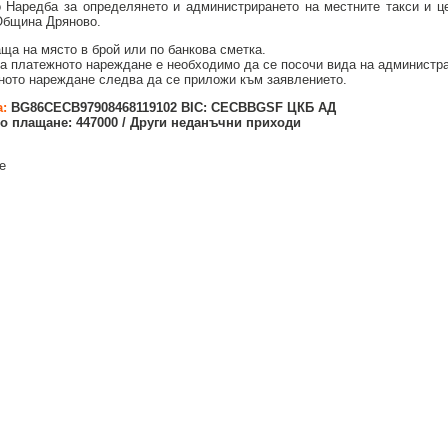
 Наредба за определянето и администрирането на местните такси и ц
Община Дряново.
аща на място в брой или по банкова сметка.
а платежното нареждане е необходимо да се посочи вида на администра
ното нареждане следва да се приложи към заявлението.
а:
BG86CECB97908468119102
BIC:
CECBBGSF ЦКБ АД
о плащане:
447000 / Други неданъчни приходи
е