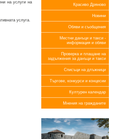
ени на услуги на
Красиво Дряново
Новини
тивната услуга.
Обяви и съобщения
Местни данъци и такси -
информация и обяви
Проверка и плащане на
задължения за данъци и такси
Списъци на длъжници
Търгове, конкурси и концесии
Културен календар
Мнения на гражданите