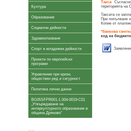
Такса
:
Съгласно
територията на 
Култура
Таксата се запл
Образование
При попълване н
Копие от платеж
Социални дейности
*банкова сметк
код на бюджетн
Здравеопазване
Заявлени
Спорт и младежки дейности
Проекти по европейски
програми
Управление при кризи,
обществен ред и сигурност
Политика лични данни
BG05SFPR001-1.004-0019-C01
„Утвърждаване на
интеркултурното образование в
община Дряново“