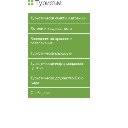
Туризъм
Туристически обекти и атракции
Хотели и къщи за гости
Заведения за хранене и
развлечения
Туристически маршрути
Туристически информационен
център
Туристическо дружество Бачо
Киро
Съобщения