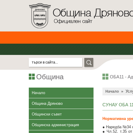
Община
ОБА11 - Ад
»
Усл
Начало
Начало
Община Дряново
СУНАУ ОБА 11.
Общински съвет
Нормативна уре
Общинска администрация
● Наредба №34 от
● Чл.52, т.35 о