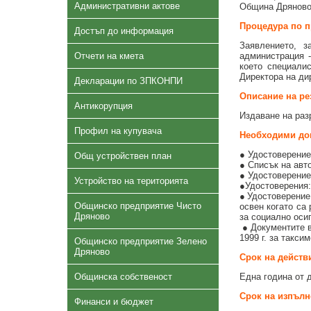
Административни актове
Община Дряново
Процедура по п
Достъп до информация
Заявлението, 
Отчети на кмета
администрация 
което специали
Директора на ди
Декларации по ЗПКОНПИ
Описание на рез
Антикорупция
Издаване на раз
Профил на купувача
Необходими до
● Удостоверение
Общ устройствен план
● Списък на авт
● Удостоверение
Устройство на територията
●Удостоверения:
●Удостоверение
Общинско предприятие Чисто
освен когато са
Дряново
за социално оси
● Документите в
1999 г. за такси
Общинско предприятие Зелено
Дряново
Срок на действ
Общинска собственост
Една година от 
Срок на изпълн
Финанси и бюджет