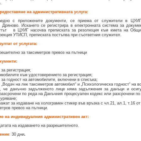
.
редоставяне на административната услуга:
заедно с приложените документи, се приема от служители в ЦУИ
- Дряново. Искането се регистрира в електронната система за докуме
стът в ЦУИГ насочва преписката за резолюция към кмета на Общи
рекция УТИСП, преписката постъпва при съответния служител.
ултат от услугата:
решително за таксиметров превоз на пътници
кументи:
 за регистрация;
омобилите към удостоверението за регистрация;
 за годност на автомобилите, включени в списъка;
 „Водач на лек таксиметров автомобил“ и „Психологическа годност“ на в
, че данъчно задълженото лице няма задължения за данъци и осигу
 разсрочени по реда на Данъчния процесуален кодекс или разсрочени по
гуряване;
ажат за издаване на холограмен стикер във връзка с чл.21, ал.1, т.16 о
метров превоз на пътници.
ие на индивидуалния административен акт:
датата на издаването на разрешителното.
ение
:
30 дни
.