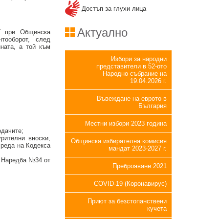
Достъп за глухи лица
Актуално
Г при Oбщинска
нтооборот, след
ната, а той към
Избори за народни
представители в 52-ото
Народно събрание на
19.04.2026 г.
Въвеждане на еврото в
България
Местни избори 2023 година
одачите;
рителни вноски,
Общинска избирателна комисия
 реда на Кодекса
мандат 2023-2027 г.
т Наредба №34 от
Преброяване 2021
COVID-19 (Коронавирус)
Приют за безстопанствени
кучета