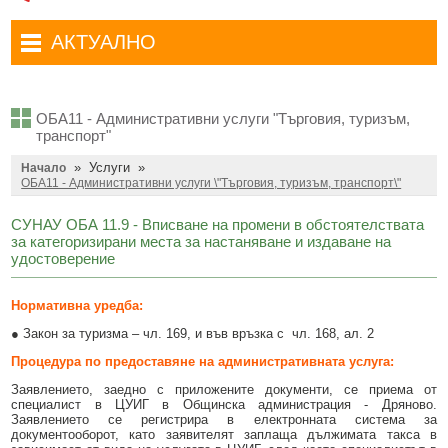
Административни услуги
Туристически маршрути
Достъп до информация
АКТУАЛНО
Комплексно административно обслужване
Туристически информационен център
Отчети на кмета
Избори за народни представители в 52-ото Народно събрание на
Туристическо дружество Бачо Киро
Декларации по ЗПКОНПИ
19.04.2026 г.
ОБА11 - Административни услуги "Търговия, туризъм,
Съобщения
Антикорупция
Въвеждане на еврото в България
транспорт"
»
Услуги
»
Профил на купувача
Начало
Местни избори 2023 година
ОБА11 - Административни услуги \"Търговия, туризъм, транспорт\"
Общ устройствен план
Общинска избирателна комисия мандат 2023-2027 г.
СУНАУ ОБА 11.9 - Вписване на промени в обстоятелствата
за категоризирани места за настаняване и издаване на
Устройство на територията
Преброяване 2021
удостоверение
Общинско предприятие Чисто Дряново
COVID-19 (Коронавирус)
Нормативна уредба:
Общинско предприятие Зелено Дряново
Приют за безстопанствени кучета
● Закон за туризма – чл. 169, и във връзка с чл. 168, ал. 2
Общинска собственост
Красиво Дряново
Процедура по предоставяне на административната услуга:
Финанси и бюджет
Новини
Заявлението, заедно с приложените документи, се приема от
специалист в ЦУИГ в Oбщинска администрация - Дряново.
Заявлението се регистрира в електронната система за
Култура
Обяви и съобщения
документооборот, като заявителят заплаща дължимата такса в