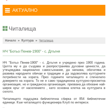
Административни услуги
Туристически маршрути
Достъп до информация
АКТУАЛНО
Комплексно административно обслужване
Туристически информационен център
Отчети на кмета
Избори за народни представители в 52-ото Народно събрание на
Туристическо дружество Бачо Киро
Декларации по ЗПКОНПИ
19.04.2026 г.
Читалища
Съобщения
Антикорупция
Въвеждане на еврото в България
»
Култура
»
Профил на купувача
Начало
Читалища
Местни избори 2023 година
Общ устройствен план
Общинска избирателна комисия мандат 2023-2027 г.
НЧ "Ботьо Пенев-1900" - с. Длъгня
Устройство на територията
Преброяване 2021
НЧ "Ботьо Пенев-1900" - с. Длъгня е учредено през 1900 година.
Целта му е да създава и разпространява духовни ценности, да
Общинско предприятие Чисто Дряново
COVID-19 (Коронавирус)
утвърждава национално самосъзнание, да запазва, обогатява и
развива народните обичаи и традиции и да задоволява културните
Общинско предприятие Зелено Дряново
Приют за безстопанствени кучета
потребности на хората. През годините читалището е спечелило
доверието на хората. То не е само традиционна културно-просветна
Общинска собственост
организация, но и гражданска организация, призвана да обхване най-
Красиво Дряново
широк кръг от населението , като основна клетка на културата в
селото.
Финанси и бюджет
Новини
Читалището поддържа библиотечна сбирка от 854 библиотечни
Култура
Обяви и съобщения
единици. Към читалището функционира Клуб по интереси.