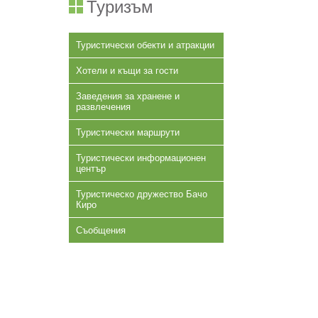
Туризъм
Туристически обекти и атракции
Хотели и къщи за гости
Заведения за хранене и
развлечения
Туристически маршрути
Туристически информационен
център
Туристическо дружество Бачо
Киро
Съобщения