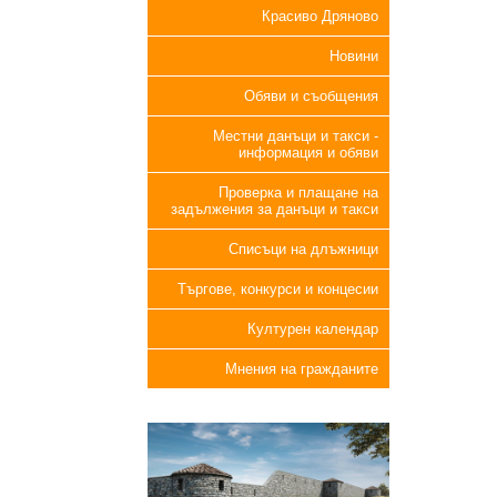
Красиво Дряново
Новини
Обяви и съобщения
Местни данъци и такси -
информация и обяви
Проверка и плащане на
задължения за данъци и такси
Списъци на длъжници
Търгове, конкурси и концесии
Културен календар
Мнения на гражданите