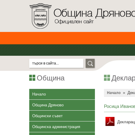
Община
Деклар
»
Дек
Начало
Начало
Община Дряново
Росица Иванов
Общински съвет
Декларац
Общинска администрация