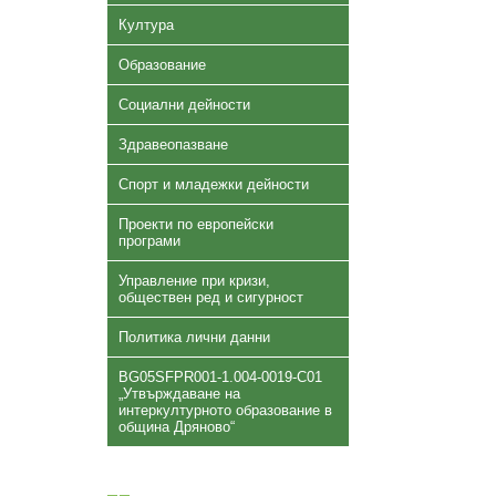
Култура
Образование
Социални дейности
Здравеопазване
Спорт и младежки дейности
Проекти по европейски
програми
Управление при кризи,
обществен ред и сигурност
Политика лични данни
BG05SFPR001-1.004-0019-C01
„Утвърждаване на
интеркултурното образование в
община Дряново“