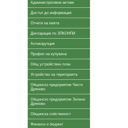
Административни актове
Достъп до информация
Отчети на кмета
Декларации по ЗПКОНПИ
Антикорупция
Профил на купувача
Общ устройствен план
Устройство на територията
Общинско предприятие Чисто
Дряново
Общинско предприятие Зелено
Дряново
Общинска собственост
Финанси и бюджет