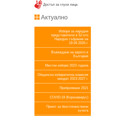
Достъп за глухи лица
Актуално
Избори за народни
представители в 52-ото
Народно събрание на
19.04.2026 г.
Въвеждане на еврото в
България
Местни избори 2023 година
Общинска избирателна комисия
мандат 2023-2027 г.
Преброяване 2021
COVID-19 (Коронавирус)
Приют за безстопанствени
кучета