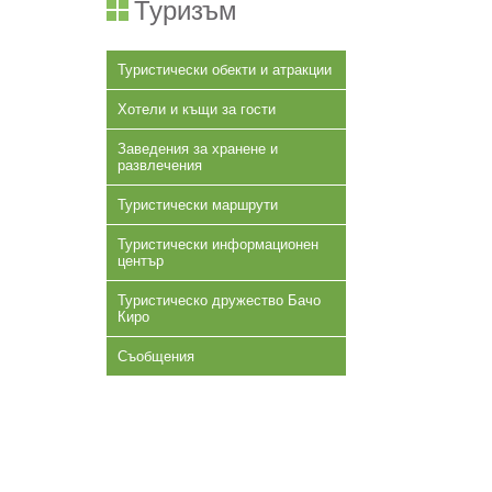
Туризъм
Туристически обекти и атракции
Хотели и къщи за гости
Заведения за хранене и
развлечения
Туристически маршрути
Туристически информационен
център
Туристическо дружество Бачо
Киро
Съобщения