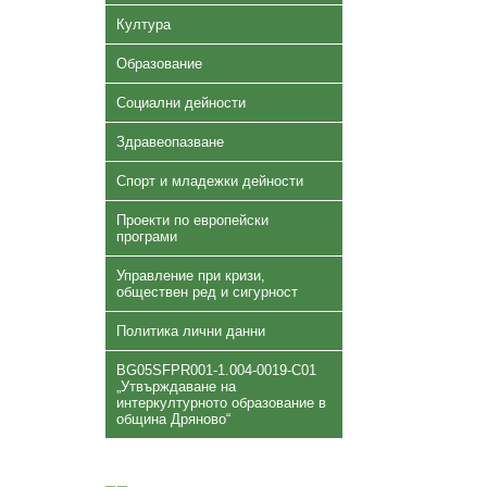
Култура
Образование
Социални дейности
Здравеопазване
Спорт и младежки дейности
Проекти по европейски
програми
Управление при кризи,
обществен ред и сигурност
Политика лични данни
BG05SFPR001-1.004-0019-C01
„Утвърждаване на
интеркултурното образование в
община Дряново“