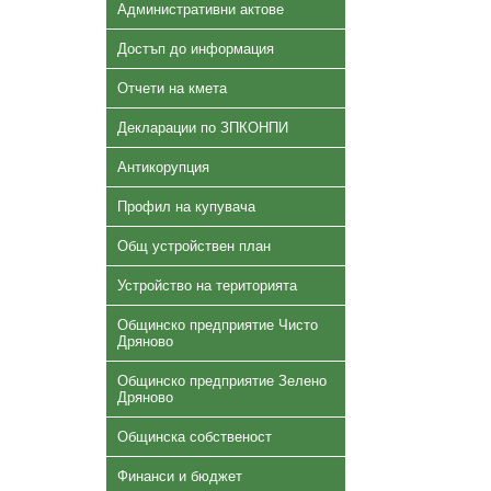
Административни актове
Достъп до информация
Отчети на кмета
Декларации по ЗПКОНПИ
Антикорупция
Профил на купувача
Общ устройствен план
Устройство на територията
Общинско предприятие Чисто
Дряново
Общинско предприятие Зелено
Дряново
Общинска собственост
Финанси и бюджет