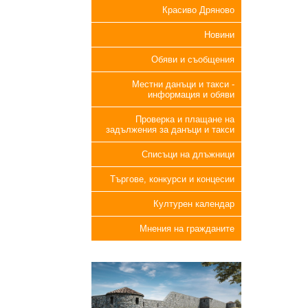
Красиво Дряново
Новини
Обяви и съобщения
Местни данъци и такси -
информация и обяви
Проверка и плащане на
задължения за данъци и такси
Списъци на длъжници
Търгове, конкурси и концесии
Културен календар
Мнения на гражданите