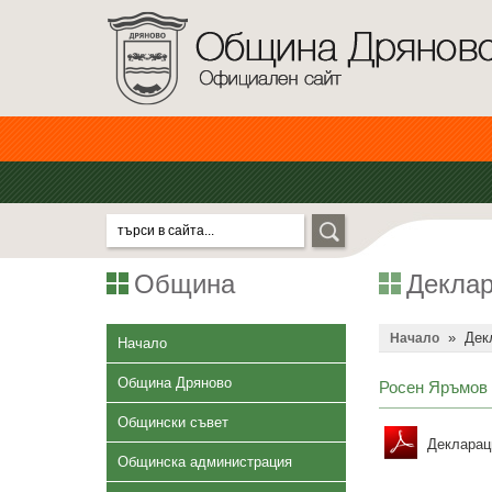
Община
Деклар
»
Дек
Начало
Начало
Община Дряново
Росен Яръмов 
Общински съвет
Декларац
Общинска администрация