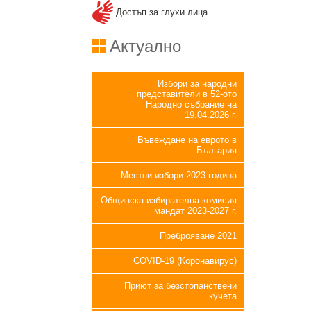
Достъп за глухи лица
Актуално
Избори за народни
представители в 52-ото
Народно събрание на
19.04.2026 г.
Въвеждане на еврото в
България
Местни избори 2023 година
Общинска избирателна комисия
мандат 2023-2027 г.
Преброяване 2021
COVID-19 (Коронавирус)
Приют за безстопанствени
кучета