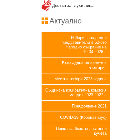
Достъп за глухи лица
Актуално
Избори за народни
представители в 52-ото
Народно събрание на
19.04.2026 г.
Въвеждане на еврото в
България
Местни избори 2023 година
Общинска избирателна комисия
мандат 2023-2027 г.
Преброяване 2021
COVID-19 (Коронавирус)
Приют за безстопанствени
кучета