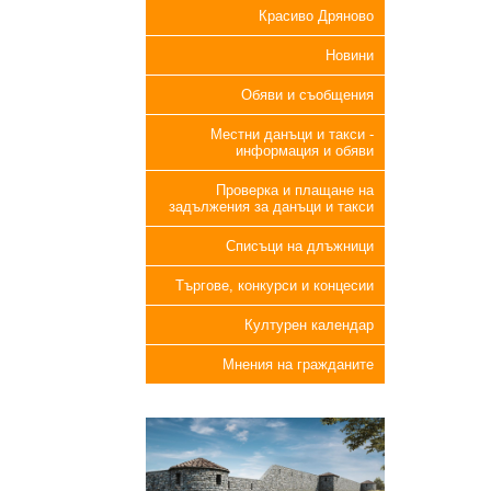
Красиво Дряново
Новини
Обяви и съобщения
Местни данъци и такси -
информация и обяви
Проверка и плащане на
задължения за данъци и такси
Списъци на длъжници
Търгове, конкурси и концесии
Културен календар
Мнения на гражданите