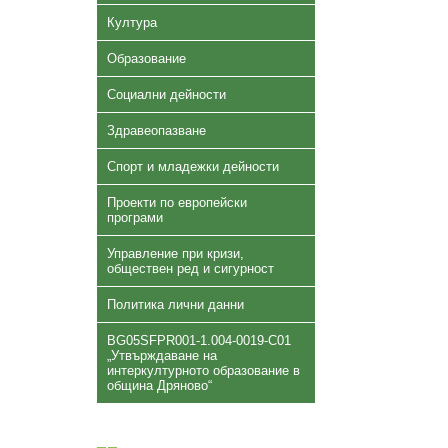
Култура
Образование
Социални дейности
Здравеопазване
Спорт и младежки дейности
Проекти по европейски
програми
Управление при кризи,
обществен ред и сигурност
Политика лични данни
BG05SFPR001-1.004-0019-C01
„Утвърждаване на
интеркултурното образование в
община Дряново“