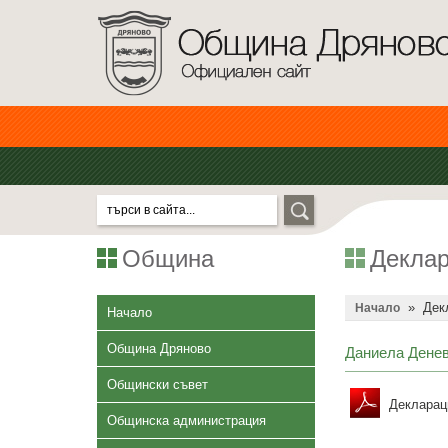
Община
Деклар
»
Дек
Начало
Начало
Община Дряново
Даниела Денев
Общински съвет
Декларац
Общинска администрация