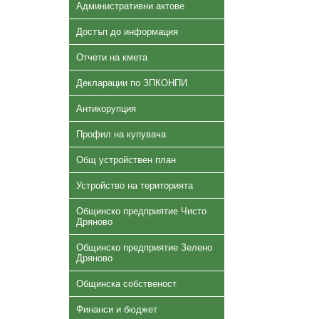
Административни актове
Достъп до информация
Отчети на кмета
Декларации по ЗПКОНПИ
Антикорупция
Профил на купувача
Общ устройствен план
Устройство на територията
Общинско предприятие Чисто
Дряново
Общинско предприятие Зелено
Дряново
Общинска собственост
Финанси и бюджет