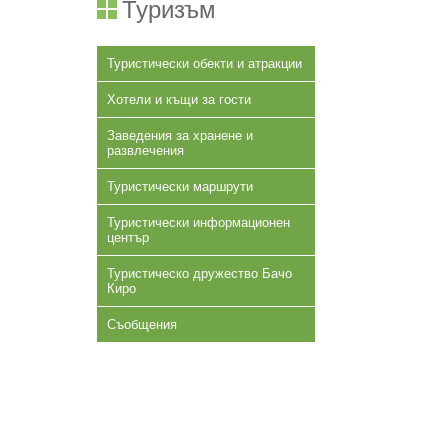
Туризъм
Туристически обекти и атракции
Хотели и къщи за гости
Заведения за хранене и
развлечения
Туристически маршрути
Туристически информационен
център
Туристическо дружество Бачо
Киро
Съобщения