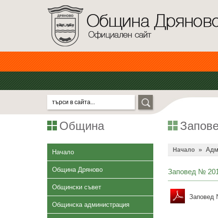
Община
Запове
»
Адм
Начало
Начало
Община Дряново
Заповед № 201
Общински съвет
Заповед №
Общинска администрация