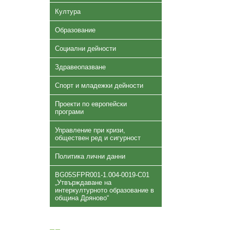
Култура
Образование
Социални дейности
Здравеопазване
Спорт и младежки дейности
Проекти по европейски
програми
Управление при кризи,
обществен ред и сигурност
Политика лични данни
BG05SFPR001-1.004-0019-C01
„Утвърждаване на
интеркултурното образование в
община Дряново“