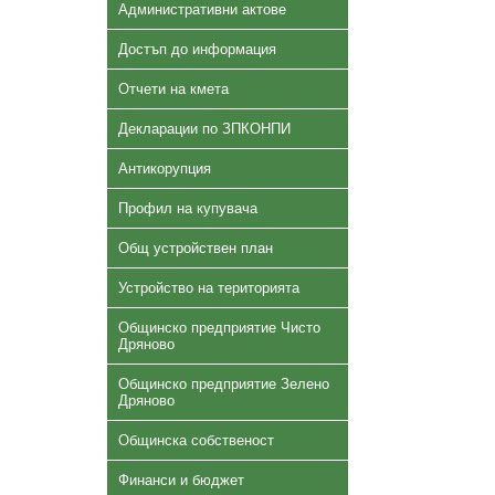
Административни актове
Достъп до информация
Отчети на кмета
Декларации по ЗПКОНПИ
Антикорупция
Профил на купувача
Общ устройствен план
Устройство на територията
Общинско предприятие Чисто
Дряново
Общинско предприятие Зелено
Дряново
Общинска собственост
Финанси и бюджет