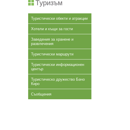
Туризъм
Туристически обекти и атракции
Хотели и къщи за гости
Заведения за хранене и
развлечения
Туристически маршрути
Туристически информационен
център
Туристическо дружество Бачо
Киро
Съобщения