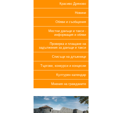
Красиво Дряново
Новини
Обяви и съобщения
Местни данъци и такси -
информация и обяви
Проверка и плащане на
задължения за данъци и такси
Списъци на длъжници
Търгове, конкурси и концесии
Културен календар
Мнения на гражданите