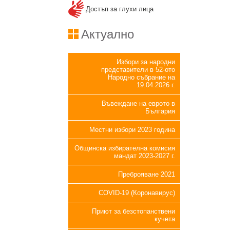
Достъп за глухи лица
Актуално
Избори за народни
представители в 52-ото
Народно събрание на
19.04.2026 г.
Въвеждане на еврото в
България
Местни избори 2023 година
Общинска избирателна комисия
мандат 2023-2027 г.
Преброяване 2021
COVID-19 (Коронавирус)
Приют за безстопанствени
кучета