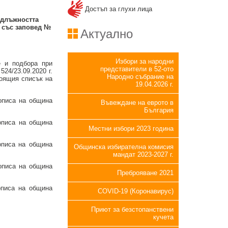
Достъп за глухи лица
 длъжността
със заповед №
Актуално
Избори за народни
е и подбора при
представители в 52-ото
24/23.09.2020 г.
Народно събрание на
тоящия списък на
19.04.2026 г.
 описа на община
Въвеждане на еврото в
България
описа на община
Местни избори 2023 година
описа на община
Общинска избирателна комисия
мандат 2023-2027 г.
 описа на община
Преброяване 2021
описа на община
COVID-19 (Коронавирус)
Приют за безстопанствени
кучета