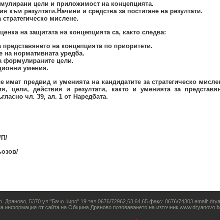
мулирани цели и приложимост на концепцията.
я към резултати.Начини и средства за постигане на резултати.
 стратегическо мислене.
ценка на защитата на концепцията са, както следва:
а представянето на концепцията по приоритети.
е на нормативната уредба.
а формулираните цели.
ционни умения.
е имат предвид и уменията на кандидатите за стратегическо мисле
ия, цели, действия и резултати, както и уменията за представя
гласно чл. 39, ал. 1 от Наредбата.
П/
ьозов/
. Дряново, 5370 ул."Бачо Киро" 19 тел:0676/72962,63,64,65 факс: 0676/74303 email: dr
на информация от сайта на Община Дряново позоваването на източник www.dryanovo.b