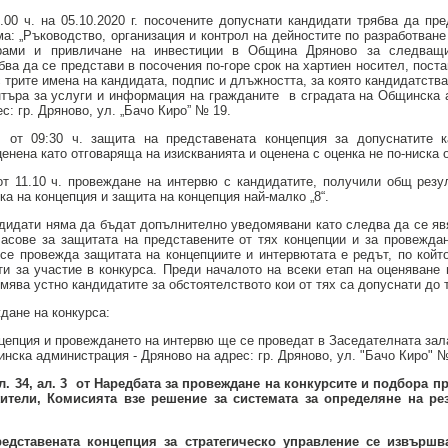
.00 ч. на 05.10.2020 г. посочените допуснати кандидати трябва да пр
ма: „Ръководство, организация и контрол на дейностите по разработване
рами и привличане на инвестиции в Община Дряново за следващи
бва да се представи в посочения по-горе срок на хартиен носител, поста
с трите имена на кандидата, подпис и длъжността, за която кандидатства
нтъра за услуги и информация на гражданите в сградата на Общинска 
с: гр. Дряново, ул. „Бачо Киро” № 19.
г. от 09:30 ч. защита на представената концепция за допуснатите к
енена като отговаряща на изискванията и оценена с оценка не по-ниска от
 от 11.10 ч. провеждане на интервю с кандидатите, получили общ резу
ка на концепция и защита на концепция най-малко „8“.
дидати няма да бъдат допълнително уведомявани като следва да се яв
часове за защитата на представените от тях концепции и за провежда
 се провежда защитата на концепциите и интервютата е редът, по койт
и за участие в конкурса. Преди началото на всеки етап на оценяване
мява устно кандидатите за обстоятелството кои от тях са допуснати до т
дане на конкурса:
цепция и провеждането на интервю ще се проведат в Заседателната зал
инска администрация - Дряново на адрес: гр. Дряново, ул. "Бачо Киро" №
л. 34, ал. 3 от Наредбата за провеждане на конкурсите и подбора п
тели, Комисията взе решение за системата за определяне на рез
едставената концепция за стратегическо управление се извършв