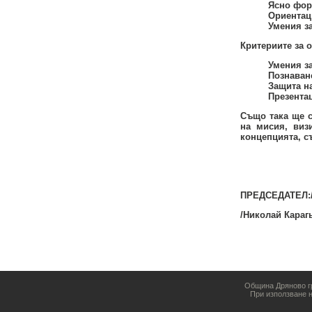
Ясно фор
Ориентаци
Умения за
Критериите за о
Умения з
Познаван
Защита н
Презента
Също така ще с
на мисия, виз
концепцията, съ
ПРЕДСЕДАТЕЛ:/
/Николай Караг
Община Дряново гр
При използване 