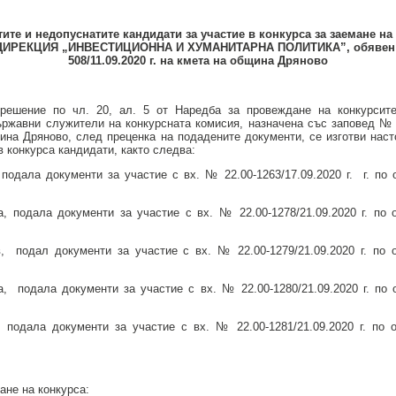
тите и недопуснатите кандидати за участие в конкурса за заемане на
ДИРЕКЦИЯ „ИНВЕСТИЦИОННА И ХУМАНИТАРНА ПОЛИТИКА”, обявен 
508/11.09.2020 г. на кмета на община Дряново
решение по чл. 20, ал. 5 от Наредба за провеждане на конкурсит
ржавни служители на конкурсната комисия, назначена със заповед № 5
ина Дряново, след преценка на подадените документи, се изготви нас
 конкурса кандидати, както следва:
подала документи за участие с вх. № 22.00-1263/17.09.2020 г. г. по
, подала документи за участие с вх. № 22.00-1278/21.09.2020 г. по 
, подал документи за участие с вх. № 22.00-1279/21.09.2020 г. по 
, подала документи за участие с вх. № 22.00-1280/21.09.2020 г. по
 подала документи за участие с вх. № 22.00-1281/21.09.2020 г. по 
ане на конкурса: