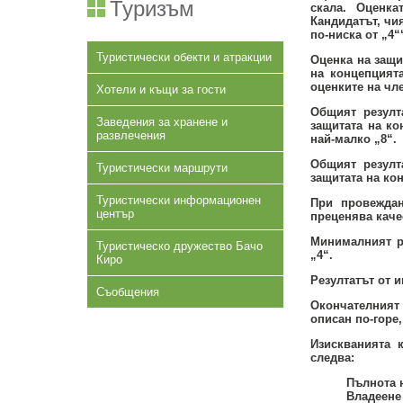
Туризъм
скала. Оценка
Кандидатът, чи
по-ниска от „4“
Туристически обекти и атракции
Оценка на защи
на концепцията
оценките на чл
Хотели и къщи за гости
Общият резулт
Заведения за хранене и
защитата на ко
развлечения
най-малко „8“.
Общият резулт
Туристически маршрути
защитата на ко
Туристически информационен
При провеждан
център
преценява качес
Минималният ре
Туристическо дружество Бачо
„4“.
Киро
Резултатът от 
Съобщения
Окончателният 
описан по-горе
Изискванията 
следва:
Пълнота 
Владеене