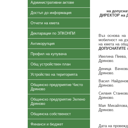
Административни актове
на допусна
Достъп до информация
ДИРЕКТОР на 
Отчети на кмета
Декларации по ЗПКОНПИ
Въз основа на 
мобилност на дъ
Антикорупция
на кмета на общ
ДОПУСНАТИТЕ
в
Профил на купувача
Ивелина Пеева, 
Дряново.
Общ устройствен план
Деница Вачкова
Дряново.
Устройство на територията
Васил Найденов
Общинско предприятие Чисто
Дряново.
Дряново
Силвия Станкова
Дряново.
Общинско предприятие Зелено
Дряново
Мая Михайлова,
Дряново.
Общинска собственост
Финанси и бюджет
Дата на провежд