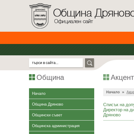
Община
Акцент
»
Начало
Акц
Начало
Община Дряново
Списък на доп
Директор на д
Дряново
Общински съвет
Общинска администрация