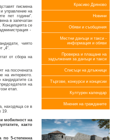
Красиво Дряново
едставят писмена
 и управление на
те пет години“.
Новини
вена в запечатан
. Концепцията се
Обяви и съобщения
администрация -
Местни данъци и такси -
информация и обяви
андидати, чиято
 „4“.
Проверка и плащане на
лтат от сбора на
задължения за данъци и такси
ят на посочената
Списъци на длъжници
не на интервюто.
о кандидатите са
Търгове, конкурси и концесии
 председателя на
ози етап.
Културен календар
Мнения на гражданите
а, находяща се в
 19.
ри мобилност на
ултатите, както
а по 5-степенна