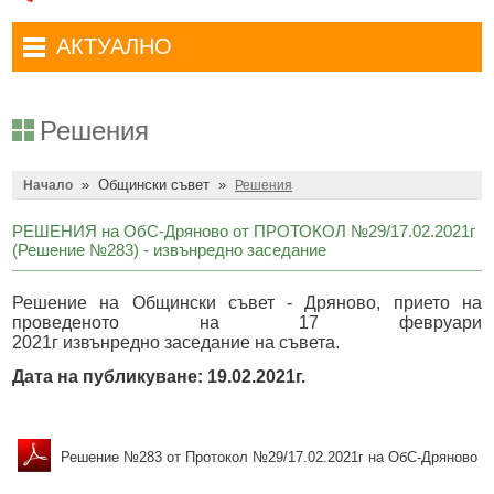
Административни услуги
Туристически маршрути
Достъп до информация
АКТУАЛНО
Комплексно административно обслужване
Туристически информационен център
Отчети на кмета
Избори за народни представители в 52-ото Народно събрание на
Туристическо дружество Бачо Киро
Декларации по ЗПКОНПИ
19.04.2026 г.
Решения
Съобщения
Антикорупция
Въвеждане на еврото в България
»
Общински съвет
»
Профил на купувача
Начало
Решения
Местни избори 2023 година
Общ устройствен план
Общинска избирателна комисия мандат 2023-2027 г.
РЕШЕНИЯ на ОбС-Дряново от ПРОТОКОЛ №29/17.02.2021г
(Решениe №283) - извънредно заседание
Устройство на територията
Преброяване 2021
Решение на Общински съвет - Дряново, прието на
Общинско предприятие Чисто Дряново
COVID-19 (Коронавирус)
проведеното на 17 февруари
2021г
извънредно
заседание на съвета
.
Общинско предприятие Зелено Дряново
Приют за безстопанствени кучета
Дата на публикуване: 19.02.2021г.
Общинска собственост
Красиво Дряново
Финанси и бюджет
Новини
Решение №283 от Протокол №29/17.02.2021г на ОбС-Дряново
Култура
Обяви и съобщения