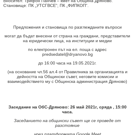
Вносител: Трифон Панчев – кмет на Община Дряново.
Становище: ПК „УТСГВСЕ“; ПК „ФИПКОП“.
Предложения и становища по разглежданите въпроси
могат да бъдат внесени от страна на граждани, представители
на юридически лица, на институции и медии
по електронен път на ел. поща с адрес
predsedatel@dryanovo.bg
до 16:00 часа на 19.05.2021г.
(на основание чл.56 ал.4 от Правилника за организацията и
дейността на Общински съвет, неговите комисии и
взаимодействието му с Общинска администрация Дряново)
Заседание на ОбС-Дряново: 26 май 2021г, сряда , 15:00
часа.
Заседанието на общински съвет ще се проведе от
разстояние
чрез платформата
Google Meet