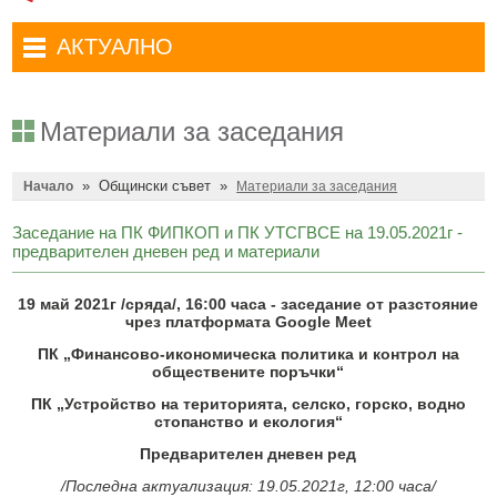
Административни услуги
Туристически маршрути
Достъп до информация
АКТУАЛНО
Комплексно административно обслужване
Туристически информационен център
Отчети на кмета
Избори за народни представители в 52-ото Народно събрание на
Туристическо дружество Бачо Киро
Декларации по ЗПКОНПИ
19.04.2026 г.
Материали за заседания
Съобщения
Антикорупция
Въвеждане на еврото в България
»
Общински съвет
»
Профил на купувача
Начало
Материали за заседания
Местни избори 2023 година
Общ устройствен план
Общинска избирателна комисия мандат 2023-2027 г.
Заседание на ПК ФИПКОП и ПК УТСГВСЕ на 19.05.2021г -
предварителен дневен ред и материали
Устройство на територията
Преброяване 2021
19 май 2021г /сряда/,
16
:
0
0 часа - заседание от разстояние
Общинско предприятие Чисто Дряново
COVID-19 (Коронавирус)
чрез платформата
Google Meet
Общинско предприятие Зелено Дряново
Приют за безстопанствени кучета
ПК „Финансово-икономическа политика и контрол на
обществените поръчки“
Общинска собственост
Красиво Дряново
ПК „Устройство на територията, селско, горско, водно
стопанство и екология“
Финанси и бюджет
Новини
Предварителен дневен ред
Култура
Обяви и съобщения
/Последна актуализация: 19.05.2021г, 12:00 часа/