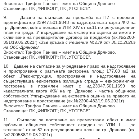
Вносител: Трифон Панчев – кмет на Община Дряново.
Становище: ПК „ФИПКОП“; ПК „УТСГВСЕ“.
9. Даване на съгласие за продажба на ПИ с проектен
идентификатор 23947.501.9848 по кадастралната карта /КК/ на
гр. Дряново, който попада в УПИ XIV от кв.11 по регулационния
план на града. Утвърждаване на експертна оценка за имота и
сключване на предварителен договор за продажба (вх.№2200-
351/19.05.2021г)
/Във връзка с Решение №239 от 30.11.2020г
на ОбС-Дряново/
Вносител: Трифон Панчев – кмет на Община Дряново.
Становище: ПК „ФИПКОП“; ПК „УТСГВСЕ“.
10. Даване на съгласие за учредяване право на надстрояване
и пристрояване с разгъната застроена площ: 177,60 м2 за
обект „Реконструкция, пристрояване и надстрояване на
съществуваща едноетажна жилищна сграда – еднофамилна,
построена в поземлен имот с ид.23947.501.1699 по
кадастралната карта /КК/ на гр. Дряново - частна общинска
собственост. Утвърждаване на експертна оценка за правото на
надстрояване и пристрояване (вх.№2200-482/19.05.2021г)
Вносител: Трифон Панчев – кмет на Община Дряново.
Становище: ПК „ФИПКОП“; ПК „УТСГВСЕ“.
11. Съгласие за поставяне на преместваем обект в имот
публична общинска собственост отреден за УПИ I – „за
зеленина“ от кв.82 по регулационния план на гр. Дряново (вх.
№2200588/19.05.2021г)