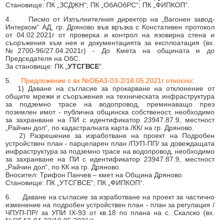
Становище: ПК „ЗСДЖН“; ПК „ОбАОбРС“; ПК „ФИПКОП“.
4. Писмо от Изпълнителния директор на „Вагонен завод-
Интерком“ АД, гр. Дряново във връзка с Констативен протокол
от 04.02.2021г от проверка и контрол на язовирна стена и
съоръжения към нея и документацията за експлоатация (вх.
№2700-96/27.04.2021г) - До Кмета на общината и до
Председателя на ОбС.
За становище: ПК „
УТСГВСЕ
“.
5.
Предложение с вх.№ОБА3-03-2/18.05.2021г относно
:
1) Даване на съгласие за прокарване на отклонение от
общите мрежи и съоръжения на техническата инфраструктура
за подземно трасе на водопровод, преминаващо през
поземлен имот - публична общинска собственост, необходимо
за захранване на ПИ с идентификатор 23947.87.9, местност
„Райчин дол“, по кадастралната карта /КК/ на гр. Дряново.
2) Разрешение за изработване на проект на Подробен
устройствен план - парцеларен план /ПУП-ПП/ за довеждащата
инфраструктура за подземно трасе на водопровод, необходимо
за захранване на ПИ с идентификатор 23947.87.9, местност
„Райчин дол“, по КК на гр. Дряново.
Вносител: Трифон Панчев – кмет на Община Дряново.
Становище: ПК „УТСГВСЕ“; ПК „ФИПКОП“.
6. Даване на съгласие за изработване на проект за частично
изменение на подробен устройствен план - план за регулация /
ЧПУП-ПР/ за УПИ IX-93 от кв.18 по плана на с. Скалско (вх.