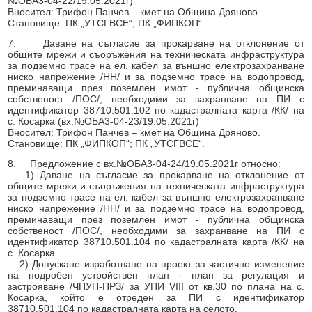
№ОБА3-04-22/19.05.2021г)
Вносител: Трифон Панчев – кмет на Община Дряново.
Становище: ПК „УТСГВСЕ“; ПК „ФИПКОП“.
7. Даване на съгласие за прокарване на отклонение от
общите мрежи и съоръжения на техническата инфраструктура
за подземно трасе на ел. кабел за външно електрозахранване
ниско напрежение /НН/ и за подземно трасе на водопровод,
преминаващи през поземлен имот - публична общинска
собственост /ПОС/, необходими за захранване на ПИ с
идентификатор 38710.501.102 по кадастралната карта /КК/ на
с. Косарка (вх.№ОБА3-04-23/19.05.2021г)
Вносител: Трифон Панчев – кмет на Община Дряново.
Становище: ПК „ФИПКОП“; ПК „УТСГВСЕ“.
8. Предложение с вх.№ОБА3-04-24/19.05.2021г относно:
1) Даване на съгласие за прокарване на отклонение от
общите мрежи и съоръжения на техническата инфраструктура
за подземно трасе на ел. кабел за външно електрозахранване
ниско напрежение /НН/ и за подземно трасе на водопровод,
преминаващи през поземлен имот - публична общинска
собственост /ПОС/, необходими за захранване на ПИ с
идентификатор 38710.501.104 по кадастралната карта /КК/ на
с. Косарка.
2) Допускане изработване на проект за частично изменение
на подробен устройствен план - план за регулация и
застрояване /ЧПУП-ПРЗ/ за УПИ VIII от кв.30 по плана на с.
Косарка, който е отреден за ПИ с идентификатор
38710.501.104 по кадастралната карта на селото.