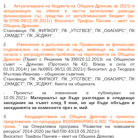
Образование
Местни данъци и такси - информация и обяви
1.
Актуализиране на бюджета на Община Дряново за 2021г и
актуализация на обекти в частта капиталови разходи
Социални дейности
Проверка и плащане на задължения за данъци и такси
финансирани със средства от републиканския бюджет (вх.
№0700-39/12.05.2021г) Вносител: Трифон Панчев
– кмет на
Здравеопазване
Списъци на длъжници
Община Дряново
.
Становище: ПК „ФИПКОП“; ПК „УТСГВСЕ“; ПК „ОбАОбРС“; ПК
„ОКМДСТ“; ПК „ЗСДЖН“.
Спорт и младежки дейности
Търгове, конкурси и концесии
2.
Изменение и допълнение на Правилника за финансово
Проекти по европейски програми
Културен календар
подпомагане на семейства и лица, живеещи на семейни
начала с репродуктивни проблеми
на територията на Община
Управление при кризи, обществен ред и сигурност
Мнения на гражданите
Дряново
(Приет с Решение №390/20.12.2013г. на Общински
съвет – Дряново (Протокол №42). Влиза в сила от
01.01.2014г.) (вх.№0801-36/11.05.2021г) Вносител: д-р Теодора
Политика лични данни
Мъглова-Иванова – общински съветник.
Становище: ПК „ФИПКОП“; ПК „УТСГВСЕ“; ПК „ОбАОбРС“; ПК
BG05SFPR001-1.004-0019-C01 „Утвърждаване на интеркултурното
„ОКМДСТ“; ПК „ЗСДЖН“; Кмета на общината.
образование в община Дряново“
- Проектът за изменение е публикуван на
10.05.2021г.
Материалът ще бъде разгледан в следващо
заседание на съвет след 9 юни, но ще бъде обсъден в
заседанията на комисиите през м. май
.
3.
Кандидатстване на Община Дряново с проектно
предложение по процедура BG05M9OP001-6.002 “Патронажна
грижа ”
на Оперативна програма “Развитие на човешките
ресурси” 2014-2020 (вх.№0700-43/19.05.2021г)
Вносител: Трифон Панчев – кмет на Община Дряново.