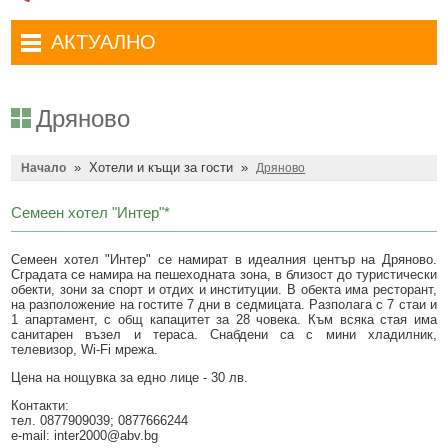
Административни услуги
Туристически маршрути
Достъп до информация
АКТУАЛНО
Комплексно административно обслужване
Туристически информационен център
Отчети на кмета
Избори за народни представители в 52-ото Народно събрание на
Туристическо дружество Бачо Киро
Декларации по ЗПКОНПИ
19.04.2026 г.
Дряново
Съобщения
Антикорупция
Въвеждане на еврото в България
»
Хотели и къщи за гости
»
Профил на купувача
Начало
Дряново
Местни избори 2023 година
Общ устройствен план
Общинска избирателна комисия мандат 2023-2027 г.
Семеен хотел "Интер"*
Устройство на територията
Преброяване 2021
Семеен хотел "Интер" се намират в идеалния център на Дряново.
Сградата се намира на пешеходната зона, в близост до туристически
Общинско предприятие Чисто Дряново
COVID-19 (Коронавирус)
обекти, зони за спорт и отдих и институции. В обекта има ресторант,
на разположение на гостите 7 дни в седмицата. Разполага с 7 стаи и
Общинско предприятие Зелено Дряново
Приют за безстопанствени кучета
1 апартамент, с общ капацитет за 28 човека. Към всяка стая има
санитарен възел и тераса. Снабдени са с мини хладилник,
Общинска собственост
телевизор, Wi-Fi мрежа.
Красиво Дряново
Цена на нощувка за едно лице - 30 лв.
Финанси и бюджет
Новини
Контакти:
тел. 0877909039; 0877666244
Култура
Обяви и съобщения
e-mail: inter2000@abv.bg