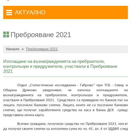
Административни услуги
Туристически маршрути
Достъп до информация
АКТУАЛНО
Комплексно административно обслужване
Туристически информационен център
Отчети на кмета
Избори за народни представители в 52-ото Народно събрание на
Туристическо дружество Бачо Киро
Декларации по ЗПКОНПИ
19.04.2026 г.
Преброяване 2021
Съобщения
Антикорупция
Въвеждане на еврото в България
»
Профил на купувача
Начало
Преброяване 2021
Местни избори 2023 година
Общ устройствен план
Общинска избирателна комисия мандат 2023-2027 г.
Изплащане на възнагражденията на преброители,
контрольори и придружители, участвали в Преброяване
Устройство на територията
Преброяване 2021
2021
Общинско предприятие Чисто Дряново
COVID-19 (Коронавирус)
Отдел „Статистически изследвания - Габрово“ при ТСБ - Север и
Община Дряново уведомяват, че започна изплащането на
Общинско предприятие Зелено Дряново
Приют за безстопанствени кучета
възнагражденията на преброители, контрольори и придружители,
участвали в Преброяване 2021.
Средствата са преведени по банков път на
Общинска собственост
Красиво Дряново
лицата, посочили банкови сметки. Лицата, които не са посочили банкови
сметки, ще получат заработените средства на каса в банка ДСК
срещу
Финанси и бюджет
Новини
представена лична карта.
Култура
Обяви и съобщения
Всички граждани, получили средства по Преброяване 2021, могат
да получат своите сметки за изплатени суми по чл. 45, ал. 4 от ЗДДФЛ след