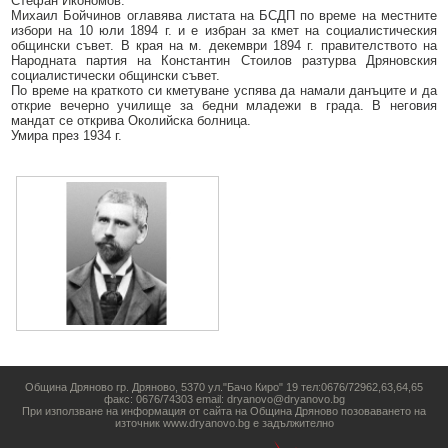
Стефан Икономов.
Образование
Местни данъци и такси - информация и обяви
Михаил Бойчинов оглавява листата на БСДП по време на местните
избори на 10 юли 1894 г. и е избран за кмет на социалистическия
Социални дейности
общински съвет. В края на м. декември 1894 г. правителството на
Проверка и плащане на задължения за данъци и такси
Народната партия на Константин Стоилов разтурва Дряновския
социалистически общински съвет.
Здравеопазване
Списъци на длъжници
По време на краткото си кметуване успява да намали данъците и да
открие вечерно училище за бедни младежи в града. В неговия
Спорт и младежки дейности
Търгове, конкурси и концесии
мандат се открива Околийска болница.
Умира през 1934 г.
Проекти по европейски програми
Културен календар
Управление при кризи, обществен ред и сигурност
Мнения на гражданите
Политика лични данни
BG05SFPR001-1.004-0019-C01 „Утвърждаване на интеркултурното
образование в община Дряново“
Община Дряново гр. Дряново, 5370 ул."Бачо Киро" 19 тел:0676/72962,63,64,65
факс: 0676/74303 email: dryanovo@dryanovo.bg
При използване на информация от сайта на Община Дряново позоваването на
източник www.dryanovo.bg е задължително