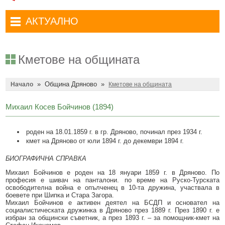
Административни услуги
Туристически маршрути
Достъп до информация
АКТУАЛНО
Комплексно административно обслужване
Туристически информационен център
Отчети на кмета
Избори за народни представители в 52-ото Народно събрание на
Туристическо дружество Бачо Киро
Декларации по ЗПКОНПИ
19.04.2026 г.
Кметове на общината
Съобщения
Антикорупция
Въвеждане на еврото в България
»
Община Дряново
»
Профил на купувача
Начало
Кметове на общината
Местни избори 2023 година
Общ устройствен план
Общинска избирателна комисия мандат 2023-2027 г.
Михаил Косев Бойчинов (1894)
Устройство на територията
Преброяване 2021
роден на 18.01.1859 г. в гр. Дряново, починал през 1934 г.
Общинско предприятие Чисто Дряново
COVID-19 (Коронавирус)
кмет на Дряново от юли 1894 г. до декември 1894 г.
Общинско предприятие Зелено Дряново
Приют за безстопанствени кучета
БИОГРАФИЧНА СПРАВКА
Михаил Бойчинов е роден на 18 януари 1859 г. в Дряново. По
Общинска собственост
Красиво Дряново
професия е шивач на панталони. по време на Руско-Турската
освободителна война е опълченец в 10-та дружина, участвала в
Финанси и бюджет
Новини
боевете при Шипка и Стара Загора.
Михаил Бойчинов е активен деятел на БСДП и основател на
социалистическата дружинка в Дряново през 1889 г. През 1890 г. е
Култура
Обяви и съобщения
избран за общински съветник, а през 1893 г. – за помощник-кмет на