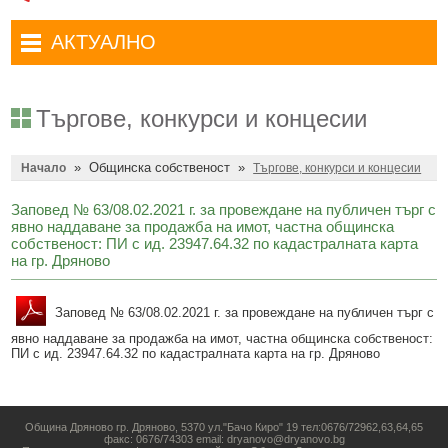
Административни услуги
Туристически маршрути
Достъп до информация
АКТУАЛНО
Комплексно административно обслужване
Туристически информационен център
Отчети на кмета
Избори за народни представители в 52-ото Народно събрание на
Туристическо дружество Бачо Киро
Декларации по ЗПКОНПИ
19.04.2026 г.
Търгове, конкурси и концесии
Съобщения
Антикорупция
Въвеждане на еврото в България
»
Общинска собственост
»
Профил на купувача
Начало
Търгове, конкурси и концесии
Местни избори 2023 година
Общ устройствен план
Общинска избирателна комисия мандат 2023-2027 г.
Заповед № 63/08.02.2021 г. за провеждане на публичeн търг с
явно наддаване за продажба на имот, частна общинска
Устройство на територията
Преброяване 2021
собственост: ПИ с ид. 23947.64.32 по кадастралната карта
на гр. Дряново
Общинско предприятие Чисто Дряново
COVID-19 (Коронавирус)
Общинско предприятие Зелено Дряново
Заповед № 63/08.02.2021 г. за провеждане на публичeн търг с
Приют за безстопанствени кучета
явно наддаване за продажба на имот, частна общинска собственост:
Общинска собственост
Красиво Дряново
ПИ с ид. 23947.64.32 по кадастралната карта на гр. Дряново
Финанси и бюджет
Новини
Култура
Обяви и съобщения
Община Дряново гр. Дряново, 5370 ул."Бачо Киро" 19 тел:0676/72962,63,64,65
факс: 0676/74303 email: dryanovo@dryanovo.bg