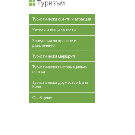
Туризъм
Туристически обекти и атракции
Хотели и къщи за гости
Заведения за хранене и
развлечения
Туристически маршрути
Туристически информационен
център
Туристическо дружество Бачо
Киро
Съобщения