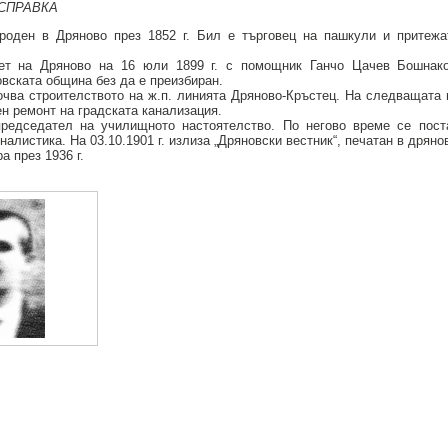
СПРАВКА
роден в Дряново през 1852 г. Бил е търговец на пашкули и притежа
ет на Дряново на 16 юли 1899 г. с помощник Ганчо Цачев Бошнак
вската община без да е преизбиран.
почва строителството на ж.п. линията Дряново-Кръстец. На следващата
н ремонт на градската канализация.
редседател на училищното настоятелство. По негово време се пост
алистика. На 03.10.1901 г. излиза „Дряновски вестник“, печатан в дряно
а през 1936 г.