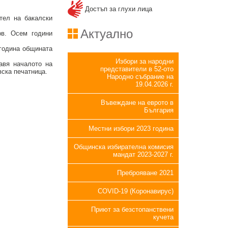
Достъп за глухи лица
тел на бакалски
Актуално
ов. Осем години
 година общината
Избори за народни
авя началото на
представители в 52-ото
вска печатница.
Народно събрание на
19.04.2026 г.
Въвеждане на еврото в
България
Местни избори 2023 година
Общинска избирателна комисия
мандат 2023-2027 г.
Преброяване 2021
COVID-19 (Коронавирус)
Приют за безстопанствени
кучета