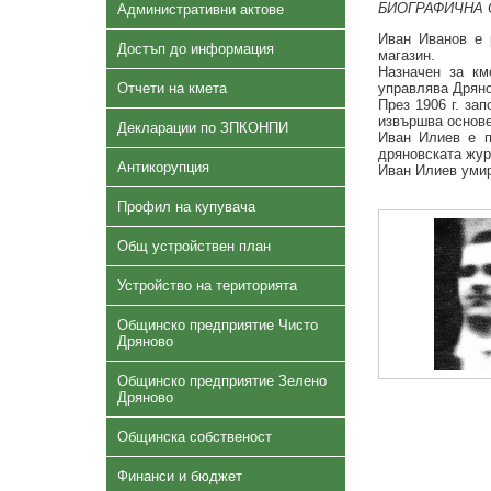
БИОГРАФИЧНА 
Административни актове
Иван Иванов е 
Достъп до информация
магазин.
Назначен за км
Отчети на кмета
управлява Дряно
През 1906 г. за
извършва основе
Декларации по ЗПКОНПИ
Иван Илиев е п
дряновската журн
Антикорупция
Иван Илиев умир
Профил на купувача
Общ устройствен план
Устройство на територията
Общинско предприятие Чисто
Дряново
Общинско предприятие Зелено
Дряново
Общинска собственост
Финанси и бюджет