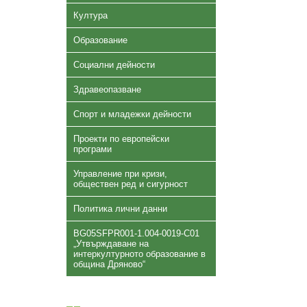
Култура
Образование
Социални дейности
Здравеопазване
Спорт и младежки дейности
Проекти по европейски
програми
Управление при кризи,
обществен ред и сигурност
Политика лични данни
BG05SFPR001-1.004-0019-C01
„Утвърждаване на
интеркултурното образование в
община Дряново“