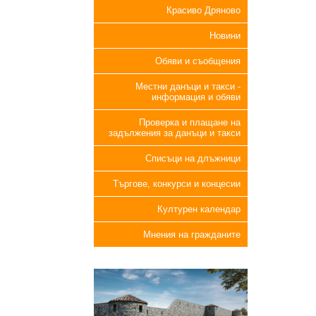
Красиво Дряново
Новини
Обяви и съобщения
Местни данъци и такси -
информация и обяви
Проверка и плащане на
задължения за данъци и такси
Списъци на длъжници
Търгове, конкурси и концесии
Културен календар
Мнения на гражданите