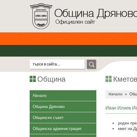
Община
Кметов
»
Общ
Начало
Начало
Община Дряново
Иван Илиев Ив
Общински съвет
роден през
Общинска администрация
кмет н