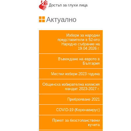
Достъп за глухи лица
Актуално
Избори за народни
представители в 52-ото
Народно събрание на
19.04.2026 г.
Въвеждане на еврото в
България
Местни избори 2023 година
Общинска избирателна комисия
мандат 2023-2027 г.
Преброяване 2021
COVID-19 (Коронавирус)
Приют за безстопанствени
кучета