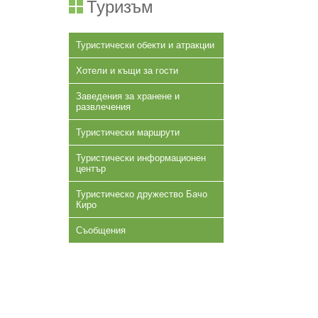
Туризъм
Туристически обекти и атракции
Хотели и къщи за гости
Заведения за хранене и
развлечения
Туристически маршрути
Туристически информационен
център
Туристическо дружество Бачо
Киро
Съобщения