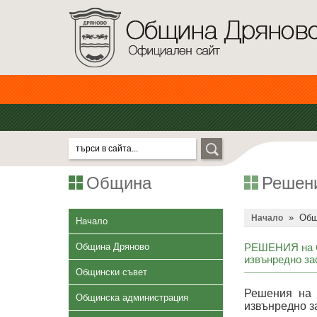
Община
Решен
»
Общ
Начало
Начало
Община Дряново
РЕШЕНИЯ на О
извънредно за
Общински съвет
Решения на 
Общинска администрация
извънредно з