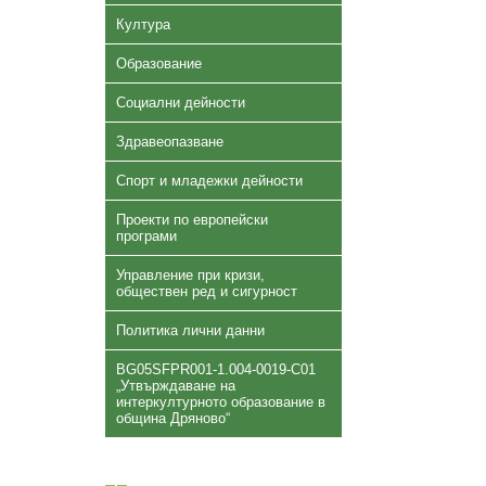
Култура
Образование
Социални дейности
Здравеопазване
Спорт и младежки дейности
Проекти по европейски
програми
Управление при кризи,
обществен ред и сигурност
Политика лични данни
BG05SFPR001-1.004-0019-C01
„Утвърждаване на
интеркултурното образование в
община Дряново“