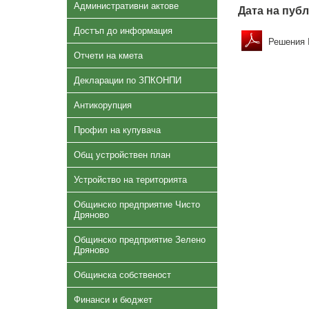
Административни актове
Дата на публ
Достъп до информация
Решения №
Отчети на кмета
Декларации по ЗПКОНПИ
Антикорупция
Профил на купувача
Общ устройствен план
Устройство на територията
Общинско предприятие Чисто
Дряново
Общинско предприятие Зелено
Дряново
Общинска собственост
Финанси и бюджет