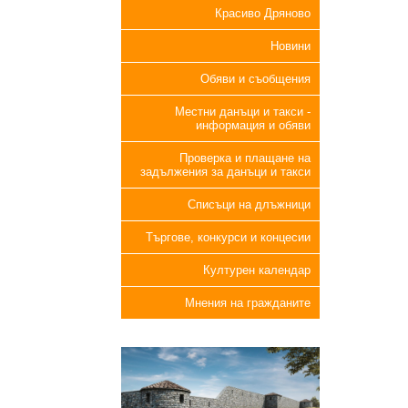
Красиво Дряново
Новини
Обяви и съобщения
Местни данъци и такси -
информация и обяви
Проверка и плащане на
задължения за данъци и такси
Списъци на длъжници
Търгове, конкурси и концесии
Културен календар
Мнения на гражданите