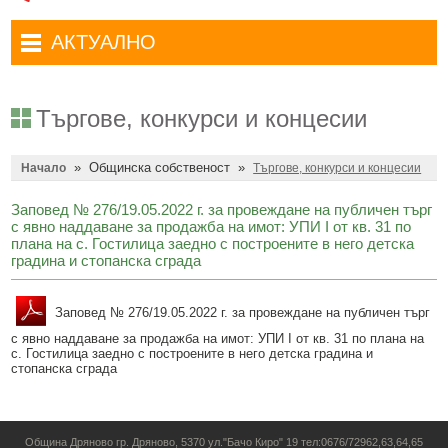
Административни услуги
Туристически маршрути
Достъп до информация
АКТУАЛНО
Комплексно административно обслужване
Туристически информационен център
Отчети на кмета
Избори за народни представители в 52-ото Народно събрание на
Туристическо дружество Бачо Киро
Декларации по ЗПКОНПИ
19.04.2026 г.
Търгове, конкурси и концесии
Съобщения
Антикорупция
Въвеждане на еврото в България
»
Общинска собственост
»
Профил на купувача
Начало
Търгове, конкурси и концесии
Местни избори 2023 година
Общ устройствен план
Общинска избирателна комисия мандат 2023-2027 г.
Заповед № 276/19.05.2022 г. за провеждане на публичeн търг
с явно наддаване за продажба на имот: УПИ I от кв. 31 по
Устройство на територията
Преброяване 2021
плана на с. Гостилица заедно с построените в него детска
градина и стопанска сграда
Общинско предприятие Чисто Дряново
COVID-19 (Коронавирус)
Общинско предприятие Зелено Дряново
Заповед № 276/19.05.2022 г. за провеждане на публичeн търг
Приют за безстопанствени кучета
с явно наддаване за продажба на имот: УПИ I от кв. 31 по плана на
Общинска собственост
Красиво Дряново
с. Гостилица заедно с построените в него детска градина и
стопанска сграда
Финанси и бюджет
Новини
Култура
Обяви и съобщения
Община Дряново гр. Дряново, 5370 ул."Бачо Киро" 19 тел:0676/72962,63,64,65