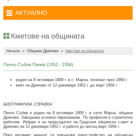
Административни услуги
Туристически маршрути
Достъп до информация
АКТУАЛНО
Комплексно административно обслужване
Туристически информационен център
Отчети на кмета
Избори за народни представители в 52-ото Народно събрание на
Туристическо дружество Бачо Киро
Декларации по ЗПКОНПИ
19.04.2026 г.
Кметове на общината
Съобщения
Антикорупция
Въвеждане на еврото в България
»
Община Дряново
»
Профил на купувача
Начало
Кметове на общината
Местни избори 2023 година
Общ устройствен план
Общинска избирателна комисия мандат 2023-2027 г.
Пенчо Събев Пенев (1952 - 1956)
Устройство на територията
Преброяване 2021
роден на 8 октомври 1908 г. в с. Марча, починал през 1994 г.
Общинско предприятие Чисто Дряново
COVID-19 (Коронавирус)
кмет на Дряново от 12 декември 1952 г. до март 1956 г.
Общинско предприятие Зелено Дряново
Приют за безстопанствени кучета
БИОГРАФИЧНА СПРАВКА
Общинска собственост
Красиво Дряново
Пенчо Събев е роден на 8 октомври 1908 г. в село Марча, община
Финанси и бюджет
Новини
Дряново. Завършва основно образование. По професия е строителен
работник. Избран е за председател на Градския общински съвет в
Дряново на 12 декември 1952 г. и работи до месец март 1956 г.
Култура
Обяви и съобщения
През неговият мандат се извършва преустройство на общинска