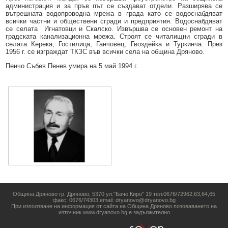
Образование
Местни данъци и такси - информация и обяви
администрация и за пръв път се създават отдели. Разширява се
вътрешната водопроводна мрежа в града като се водоснабдяват
всички частни и обществени сгради и предприятия. Водоснабдяват
Социални дейности
Проверка и плащане на задължения за данъци и такси
се селата Игнатовци и Скалско. Извършва се основен ремонт на
градската канализационна мрежа. Строят се читалищни сгради в
Здравеопазване
Списъци на длъжници
селата Керека, Гостилица, Ганчовец, Гвоздейка и Туркинча. През
1956 г. се изграждат ТКЗС във всички села на община Дряново.
Спорт и младежки дейности
Търгове, конкурси и концесии
Пенчо Събев Пенев умира на 5 май 1994 г.
Проекти по европейски програми
Културен календар
Управление при кризи, обществен ред и сигурност
Мнения на гражданите
Политика лични данни
BG05SFPR001-1.004-0019-C01 „Утвърждаване на интеркултурното
образование в община Дряново“
Община Дряново гр. Дряново, 5370 ул."Бачо Киро" 19 тел:0676/72962,63,64,65
факс: 0676/74303 email: dryanovo@dryanovo.bg
При използване на информация от сайта на Община Дряново позоваването на
източник www.dryanovo.bg е задължително