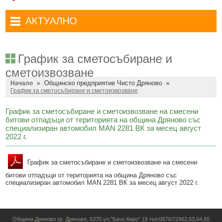
Административни услуги
Туристически маршрути
Достъп до информация
АКТУАЛНО
Комплексно административно обслужване
Туристически информационен център
Отчети на кмета
Избори за народни представители в 52-ото Народно събрание на
Туристическо дружество Бачо Киро
Декларации по ЗПКОНПИ
19.04.2026 г.
График за сметосъбиране и
Съобщения
Антикорупция
Въвеждане на еврото в България
сметоизвозване
»
Общинско предприятие Чисто Дряново
»
Профил на купувача
Начало
Местни избори 2023 година
График за сметосъбиране и сметоизвозване
Общ устройствен план
Общинска избирателна комисия мандат 2023-2027 г.
График за сметосъбиране и сметоизвозване на смесени
битови отпадъци от територията на община Дряново със
Устройство на територията
Преброяване 2021
специализиран автомобил MAN 2281 ВК за месец август
2022 г.
Общинско предприятие Чисто Дряново
COVID-19 (Коронавирус)
Общинско предприятие Зелено Дряново
Приют за безстопанствени кучета
График за сметосъбиране и сметоизвозване на смесени
Общинска собственост
Красиво Дряново
битови отпадъци от територията на община Дряново със
специализиран автомобил MAN 2281 ВК за месец август 2022 г.
Финанси и бюджет
Новини
Култура
Обяви и съобщения
Община Дряново гр. Дряново, 5370 ул."Бачо Киро" 19 тел:0676/72962,63,64,65