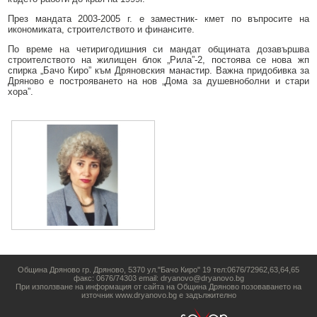
Образование
Местни данъци и такси - информация и обяви
През мандата 2003-2005 г. е заместник- кмет по въпросите на
икономиката, строителството и финансите.
Социални дейности
Проверка и плащане на задължения за данъци и такси
По време на четиригодишния си мандат общината дозавършва
Здравеопазване
Списъци на длъжници
строителството на жилищен блок „Рила”-2, постоява се нова жп
спирка „Бачо Киро” към Дряновския манастир. Важна придобивка за
Дряново е построяването на нов „Дома за душевноболни и стари
Спорт и младежки дейности
Търгове, конкурси и концесии
хора”.
Проекти по европейски програми
Културен календар
Управление при кризи, обществен ред и сигурност
Мнения на гражданите
Политика лични данни
BG05SFPR001-1.004-0019-C01 „Утвърждаване на интеркултурното
образование в община Дряново“
Община Дряново гр. Дряново, 5370 ул."Бачо Киро" 19 тел:0676/72962,63,64,65
факс: 0676/74303 email: dryanovo@dryanovo.bg
При използване на информация от сайта на Община Дряново позоваването на
източник www.dryanovo.bg е задължително