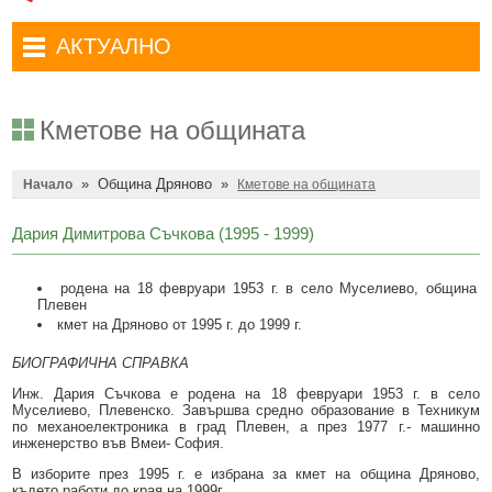
Административни услуги
Туристически маршрути
Достъп до информация
АКТУАЛНО
Комплексно административно обслужване
Туристически информационен център
Отчети на кмета
Избори за народни представители в 52-ото Народно събрание на
Туристическо дружество Бачо Киро
Декларации по ЗПКОНПИ
19.04.2026 г.
Кметове на общината
Съобщения
Антикорупция
Въвеждане на еврото в България
»
Община Дряново
»
Профил на купувача
Начало
Кметове на общината
Местни избори 2023 година
Общ устройствен план
Общинска избирателна комисия мандат 2023-2027 г.
Дария Димитрова Съчкова (1995 - 1999)
Устройство на територията
Преброяване 2021
родена на 18 февруари 1953 г. в село Муселиево, община
Общинско предприятие Чисто Дряново
COVID-19 (Коронавирус)
Плевен
кмет на Дряново от 1995 г. до 1999 г.
Общинско предприятие Зелено Дряново
Приют за безстопанствени кучета
БИОГРАФИЧНА СПРАВКА
Общинска собственост
Красиво Дряново
Инж. Дария Съчкова е родена на 18 февруари 1953 г. в село
Муселиево, Плевенско. Завършва средно образование в Техникум
Финанси и бюджет
Новини
по механоелектроника в град Плевен, а през 1977 г.- машинно
инженерство във Вмеи- София.
Култура
Обяви и съобщения
В изборите през 1995 г. е избрана за кмет на община Дряново,
където работи до края на 1999г.