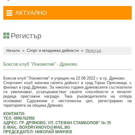
Административни услуги
Туристически маршрути
Достъп до информация
АКТУАЛНО
Комплексно административно обслужване
Туристически информационен център
Отчети на кмета
Избори за народни представители в 52-ото Народно събрание на
Туристическо дружество Бачо Киро
Декларации по ЗПКОНПИ
19.04.2026 г.
Регистър
Съобщения
Антикорупция
Въвеждане на еврото в България
»
Спорт и младежки дейности
»
Профил на купувача
Начало
Регистър
Местни избори 2023 година
Общ устройствен план
Общинска избирателна комисия мандат 2023-2027 г.
Боксов клуб "Локомотив" - Дряново
Устройство на територията
Преброяване 2021
Боксов клуб "Локомотив" е учреден на 22.08.2022 г. в гр. Дряново.
Спортният клуб започва своята дейност в град Горна Оряховица, с
Общинско предприятие Чисто Дряново
COVID-19 (Коронавирус)
филиал в град Дряново. За няколко години дряновските състезатели
се увеличават, усъвършенстват своите способности и печелят
Общинско предприятие Зелено Дряново
Приют за безстопанствени кучета
редица престижни награди. Така ръководителите на отбора
основават Сдружение с нестопанска цел, регистрирано на
Общинска собственост
територията на община Дряново.
Красиво Дряново
КОНТАКТИ:
Финанси и бюджет
Новини
ТЕЛ. 0896762992
АДРЕС: ГР. ДРЯНОВО, УЛ. СТЕФАН СТАМБОЛОВ" № 35
Култура
Обяви и съобщения
E-MAIL: BOXDRYANOVO@MAIL.BG
ПРЕДСЕДАТЕЛ: НИКОЛАЙ МИНЧЕВ