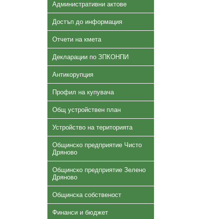
Административни актове
Достъп до информация
Отчети на кмета
Декларации по ЗПКОНПИ
Антикорупция
Профил на купувача
Общ устройствен план
Устройство на територията
Общинско предприятие Чисто
Дряново
Общинско предприятие Зелено
Дряново
Общинска собственост
Финанси и бюджет