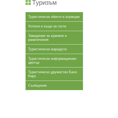
Туризъм
Туристически обекти и атракции
Хотели и къщи за гости
Заведения за хранене и
развлечения
Туристически маршрути
Туристически информационен
център
Туристическо дружество Бачо
Киро
Съобщения