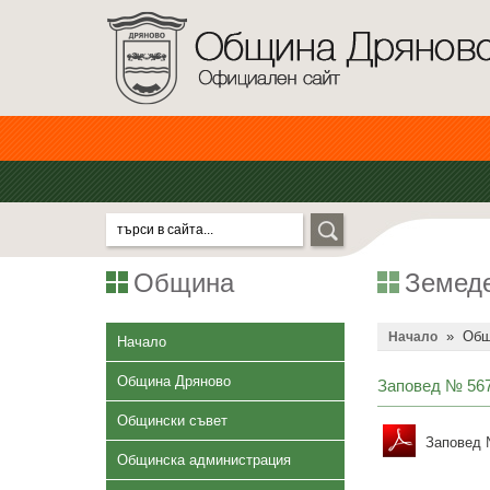
Община
Земеде
»
Общ
Начало
Начало
Община Дряново
Заповед № 567/
Общински съвет
Заповед №
Общинска администрация