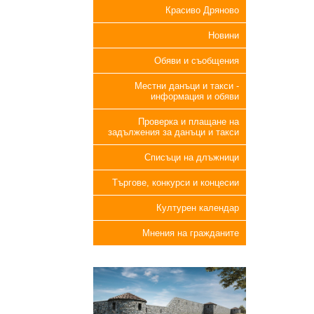
Красиво Дряново
Новини
Обяви и съобщения
Местни данъци и такси -
информация и обяви
Проверка и плащане на
задължения за данъци и такси
Списъци на длъжници
Търгове, конкурси и концесии
Културен календар
Мнения на гражданите