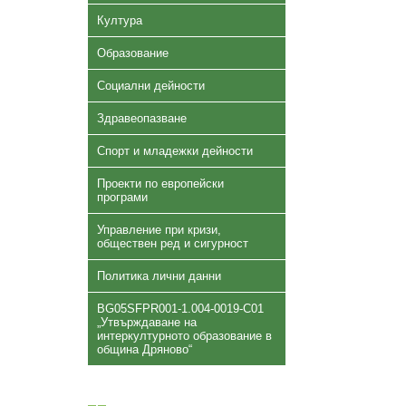
Култура
Образование
Социални дейности
Здравеопазване
Спорт и младежки дейности
Проекти по европейски
програми
Управление при кризи,
обществен ред и сигурност
Политика лични данни
BG05SFPR001-1.004-0019-C01
„Утвърждаване на
интеркултурното образование в
община Дряново“