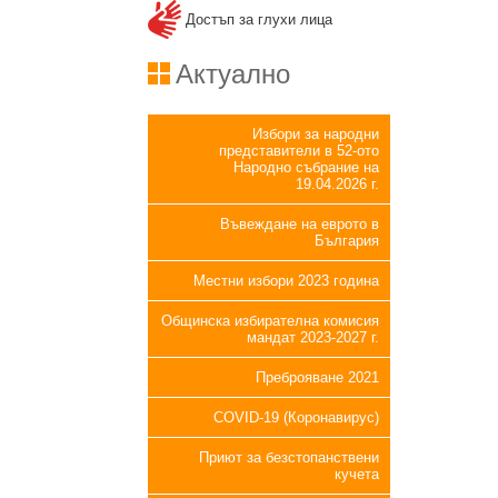
Достъп за глухи лица
Актуално
Избори за народни
представители в 52-ото
Народно събрание на
19.04.2026 г.
Въвеждане на еврото в
България
Местни избори 2023 година
Общинска избирателна комисия
мандат 2023-2027 г.
Преброяване 2021
COVID-19 (Коронавирус)
Приют за безстопанствени
кучета