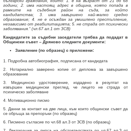
български гражданин, който: 1. е на възраст от 21 до 68
Образование
Местни данъци и такси - информация и обяви
години; 2. има настоящ адрес в община, която попада в
рамките на съдебния район на съда, за който
Социални дейности
Проверка и плащане на задължения за данъци и такси
кандидатства; 3. има завършено най-малко средно
образование; 4. не е осъждан за умишлено престъпление,
Здравеопазване
независимо от реабилитацията; 5. не страда от психически
Списъци на длъжници
заболявания.“ (чл.67 ал.1 от ЗСВ)
Спорт и младежки дейности
Търгове, конкурси и концесии
Кандидатите за съдебни заседатели трябва да подадат в
Общински съвет – Дряново следните документи:
Проекти по европейски програми
Културен календар
Заявление (по образец) с приложени:
Управление при кризи, обществен ред и сигурност
Мнения на гражданите
1. Подробна автобиография, подписана от кандидата
Политика лични данни
2. Нотариално заверено копие от диплома за завършено
образование
BG05SFPR001-1.004-0019-C01 „Утвърждаване на интеркултурното
образование в община Дряново“
3. Медицинско удостоверение, издадено в резултат на
извършен медицински преглед, че лицето не страда от
психическо заболяване
4. Мотивационно писмо
5. Данни за контакт на две лица, към които общински съвет да
се обръща за препоръки (по образец)
6. Писмено съгласие по чл.68 ал.3 от ЗСВ (по образец)
7. Декларация за липса на обстоятелствата по чл.67 ал.3 от