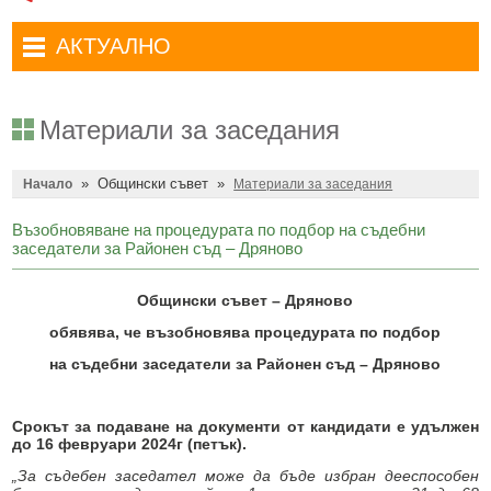
Административни услуги
Туристически маршрути
Достъп до информация
АКТУАЛНО
Комплексно административно обслужване
Туристически информационен център
Отчети на кмета
Избори за народни представители в 52-ото Народно събрание на
Туристическо дружество Бачо Киро
Декларации по ЗПКОНПИ
19.04.2026 г.
Материали за заседания
Съобщения
Антикорупция
Въвеждане на еврото в България
»
Общински съвет
»
Профил на купувача
Начало
Материали за заседания
Местни избори 2023 година
Общ устройствен план
Общинска избирателна комисия мандат 2023-2027 г.
Възобновяване на процедурата по подбор на съдебни
заседатели за Районен съд – Дряново
Устройство на територията
Преброяване 2021
Общински съвет – Дряново
Общинско предприятие Чисто Дряново
COVID-19 (Коронавирус)
обявява, че възобновява процедурата по подбор
Общинско предприятие Зелено Дряново
Приют за безстопанствени кучета
на съдебни заседатели
за Районен съд – Дряново
Общинска собственост
Красиво Дряново
Финанси и бюджет
Новини
Срокът за подаване на документи от кандидати е удължен
до 16 февруари 2024г (петък).
Култура
Обяви и съобщения
„За съдебен заседател може да бъде избран дееспособен