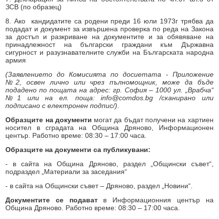
ЗСВ (по образец)
8. Ако кандидатите са родени преди 16 юли 1973г трябва да
подадат и документ за извършена проверка по реда на Закона
за достъп и разкриване на документите и за обявяване на
принадлежност на български граждани към Държавна
сигурност и разузнавателните служби на Българската народна
армия
(Заявлението до Комисията по досиетата - Приложение
№2, освен лично или чрез пълномощник, може да бъде
подадено по пощата на адрес: гр. София – 1000 ул. „Врабча“
№1 или на ел. поща:
info@comdos.bg
/сканирано или
подписано с електронен подпис/)
.
Образците на документи
могат да бъдат получени на хартиен
носител в сградата на Община Дряново, Информационен
център. Работно време: 08:30 – 17:00 часа.
Образците на документи са публикувани:
- в сайта на Община Дряново, раздел „Общински съвет“,
подраздел „Материали за заседания“
- в сайта на Общински съвет – Дряново, раздел „Новини“.
Документите се подават
в Информационния център на
Община Дряново. Работно време: 08:30 – 17:00 часа.