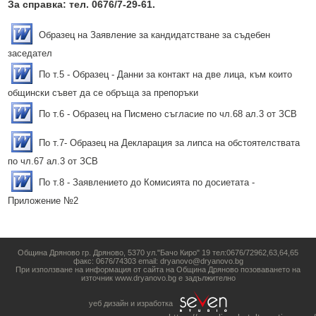
За справка: тел. 0676/7-29-61.
Образец на Заявление за кандидатстване за съдебен
заседател
По т.5 - Образец - Данни за контакт на две лица, към които
общински съвет да се обръща за препоръки
По т.6 - Образец на Писмено съгласие по чл.68 ал.3 от ЗСВ
По т.7- Образец на Декларация за липса на обстоятелствата
по чл.67 ал.3 от ЗСВ
По т.8 - Заявлението до Комисията по досиетата -
Приложение №2
Община Дряново гр. Дряново, 5370 ул."Бачо Киро" 19 тел:0676/72962,63,64,65
факс: 0676/74303 email: dryanovo@dryanovo.bg
При използване на информация от сайта на Община Дряново позоваването на
източник www.dryanovo.bg е задължително
уеб дизайн и изработка