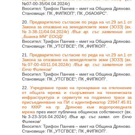
№07-00-35/04.04.2024г)
Вносител: Трифон Панчев – кмет на Община Дряново.
Становище: ПК „ФИПКОП“; ПК „ОбАОбРС“.
20.
Предварително съгласие по реда на чл.29 ал.1 от
Закона за опазване на земеделските земи (ЗОЗЗ) (вх.
№3-38-11/04.04.2024г)
/Във вр. със заявление от
„Бианка ММ“ ЕООД/
Вносител: Трифон Панчев – кмет на Община Дряново.
Становище: ПК „УТСГВСЕ“; ПК „ФИПКОП“.
21.
Предварително съгласие по реда на чл.29 ал.1 от
Закона за опазване на земеделските земи (ЗОЗЗ) (вх.
№07-00-40/11.04.2024г)
/Във вр. със заявление от
Енчо Филеков/
Вносител: Трифон Панчев – кмет на Община Дряново.
Становище: ПК „УТСГВСЕ“; ПК „ФИПКОП“.
22.
Учредяване право на прокарване на отклонение
от общата мрежа и съоръжения на техническата
инфраструктура и сервитути на подземно трасе за
присъединяване на ПИ с идентификатор 23947.45.81
по КККР на гр. Дряново към водопроводната
мрежа
през имот публична общинска собственост (вх.
№3-23-3/16.04.2024г)
/Във вр. със заявл. от Енчо
Филеков/
Вносител: Трифон Панчев – кмет на Община Дряново.
Становище: ПК „УТСГВСЕ”; ПК „ФИПКОП”.