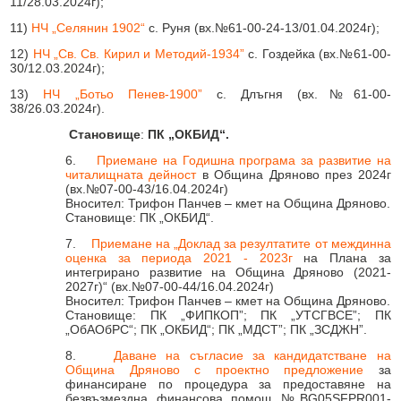
11/28.03.2024г);
11)
НЧ „Селянин 1902“
с. Руня (вх.№61-00-24-13/01.04.2024г);
12)
НЧ „Св. Св. Кирил и Методий-1934”
с. Гоздейка (вх.№61-00-
30/12.03.2024г);
13)
НЧ „Ботьо Пенев-1900”
с. Длъгня (вх.№61-00-
38/26.03.2024г).
Становище
:
ПК „ОКБИД“.
6.
Приемане на Годишна програма за развитие на
читалищната дейност
в Община Дряново през 2024г
(вх.№07-00-43/16.04.2024г)
Вносител: Трифон Панчев – кмет на Община Дряново.
Становище: ПК „ОКБИД“.
7.
Приемане на „Доклад за резултатите от междинна
оценка за периода 2021 - 2023г
на Плана за
интегрирано развитие на Община Дряново (2021-
2027г)“ (вх.№07-00-44/16.04.2024г)
Вносител: Трифон Панчев – кмет на Община Дряново.
Становище: ПК „ФИПКОП”; ПК „УТСГВСЕ”; ПК
„ОбАОбРС“; ПК „ОКБИД“; ПК „МДСТ”; ПК „ЗСДЖН”.
8.
Даване на съгласие за кандидатстване на
Община Дряново с проектно предложение
за
финансиране по процедура за предоставяне на
безвъзмездна финансова помощ №BG05SFPR001-