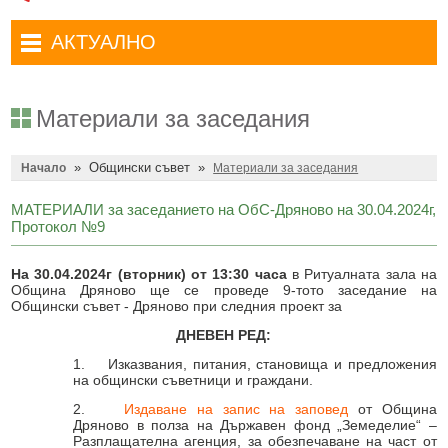
Административни услуги
Туристически маршрути
Достъп до информация
АКТУАЛНО
Комплексно административно обслужване
Туристически информационен център
Отчети на кмета
Избори за народни представители в 52-ото Народно събрание на
Туристическо дружество Бачо Киро
Декларации по ЗПКОНПИ
19.04.2026 г.
Материали за заседания
Съобщения
Антикорупция
Въвеждане на еврото в България
»
Общински съвет
»
Профил на купувача
Начало
Материали за заседания
Местни избори 2023 година
Общ устройствен план
Общинска избирателна комисия мандат 2023-2027 г.
МАТЕРИАЛИ за заседанието на ОбС-Дряново на 30.04.2024г,
Протокол №9
Устройство на територията
Преброяване 2021
На 30.04.2024г (вторник) от 13:30 часа
в Ритуалната зала на
Общинско предприятие Чисто Дряново
COVID-19 (Коронавирус)
Община Дряново ще се проведе 9-тото заседание на
Общински съвет - Дряново при следния проект за
Общинско предприятие Зелено Дряново
Приют за безстопанствени кучета
ДНЕВЕН РЕД:
Общинска собственост
Красиво Дряново
1. Изказвания, питания, становища и предложения
на общински съветници и граждани.
Финанси и бюджет
Новини
2.
Издаване на запис на заповед
от Община
Култура
Обяви и съобщения
Дряново в полза на Държавен фонд „Земеделие“ –
Разплащателна агенция, за обезпечаване на част от