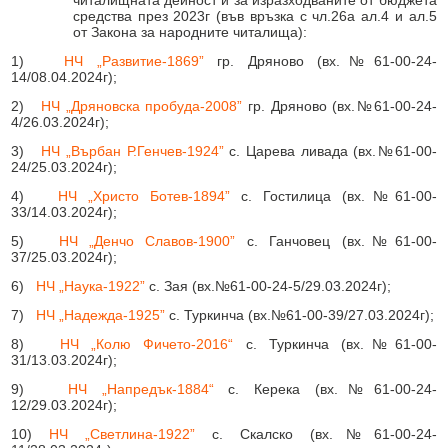
читалищната дейност и за изразходваните от бюджета
средства през 2023г (във връзка с чл.26а ал.4 и ал.5
от Закона за народните читалища):
1)
НЧ „Развитие-1869”
гр. Дряново (вх.№61-00-24-
14/08.04.2024г);
2)
НЧ „Дряновска пробуда-2008”
гр. Дряново (вх.№61-00-24-
4/26.03.2024г);
3)
НЧ „Върбан Р.Генчев-1924”
с. Царева ливада (вх.№61-00-
24/25.03.2024г);
4)
НЧ „Христо Ботев-1894”
с. Гостилица (вх.№61-00-
33/14.03.2024г);
5)
НЧ „Денчо Славов-1900”
с. Ганчовец (вх.№61-00-
37/25.03.2024г);
6)
НЧ „Наука-1922”
с. Зая (вх.№61-00-24-5/29.03.2024г);
7)
НЧ „Надежда-1925”
с. Туркинча (вх.№61-00-39/27.03.2024г);
8)
НЧ „Колю Фичето-2016“
с. Туркинча (вх.№61-00-
31/13.03.2024г);
9)
НЧ „Напредък-1884“
с. Керека (вх.№61-00-24-
12/29.03.2024г);
10)
НЧ „Светлина-1922”
с. Скалско (вх.№61-00-24-