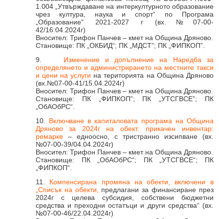
1.004 „Утвърждаване на интеркултурното образование
чрез култура, наука и спорт“ по Програма
„Образование" 2021-2027 г (вх.№07-00-
42/16.04.2024г)
Вносител: Трифон Панчев – кмет на Община Дряново.
Становище: ПК „ОКБИД“; ПК „МДСТ”; ПК „ФИПКОП”.
9.
Изменение и допълнение на Наредба за
определянето и администрирането на местните такси
и цени на услуги
на територията на Община Дряново
(вх.№07-00-41/15.04.2024г)
Вносител: Трифон Панчев – кмет на Община Дряново.
Становище: ПК „ФИПКОП”; ПК „УТСГВСЕ”; ПК
„ОбАОбРС“.
10.
Включване в капиталовата програма на Община
Дряново за 2024г на обект: прикачен инвентар:
ремарке
– едноосно, с тристранно изсипване (вх.
№07-00-39/04.04.2024г)
Вносител: Трифон Панчев – кмет на Община Дряново.
Становище: ПК „ОбАОбРС“; ПК „УТСГВСЕ“; ПК
„ФИПКОП“.
11.
Компенсирана промяна на обекти, включени в
„Списък на обекти,
предлагани за финансиране през
2024г с целева субсидия, собствени бюджетни
средства и преходни остатъци и други средства“ (вх.
№07-00-46/22.04.2024г)