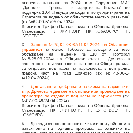
Образование
авансово плащане за 2024г към Сдружение МИГ
Местни данъци и такси - информация и обяви
„Дряново – Трявна – в сърцето на Балкана“ по
подмярка 19.4 „Текущи разходи и популяризиране на
Социални дейности
Проверка и плащане на задължения за данъци и такси
Стратегия за водено от общностите местно развитие“
(вх.№62-00-51/05.04.2024г)
Здравеопазване
Списъци на длъжници
Вносител: Трифон Панчев – кмет на Община Дряново.
Становище: ПК „ФИПКОП“; ПК „ОбАОбРС“; ПК
Спорт и младежки дейности
Търгове, конкурси и концесии
„УТСГВСЕ“.
3.
Заповед №РД-02-03-67/11.04.2024г на Областния
Проекти по европейски програми
Културен календар
управител
на област Габрово за връщане за ново
обсъждане на Решение №110 от Протокол
Управление при кризи, обществен ред и сигурност
Мнения на гражданите
№8/28.03.2024г на Общински съвет – Дряново в
частта по т.I, съгласно която са приети Общи правила
Политика лични данни
за отдаване под наем на паркоместа в централна
градска част на град Дряново (вх.№43-00-1-
BG05SFPR001-1.004-0019-C01 „Утвърждаване на интеркултурното
4/12.04.2024г)
образование в община Дряново“
4.
Допълване и одобряване на схема на паркингите
в гр. Дряново и даване на съгласие за провеждане на
процедура по отдаване под наем на паркоместа
(вх.
№07-00-49/24.04.2024г)
Вносител: Трифон Панчев – кмет на Община Дряново.
Становище: ПК „ФИПКОП”; ПК „УТСГВСЕ”; ПК
„ОбАОбРС“.
5. Доклади за осъществените читалищни дейности в
изпълнение на Годишна програма за развитие на