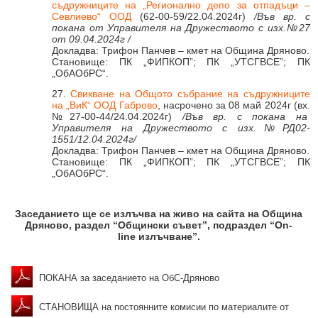
съдружниците на „Регионално депо за отпадъци –
Севлиево“ ООД
(62-00-59/22.04.2024г)
/Във вр. с
покана от Управителя на Дружеството с изх.№27
от 09.04.2024г /
Докладва: Трифон Панчев – кмет на Община Дряново.
Становище: ПК „ФИПКОП”; ПК „УТСГВСЕ”; ПК
„ОбАОбРС“.
27.
Свикване на Общото събрание на съдружниците
на „ВиК“ ООД Габрово
, насрочено за 08 май 2024г (вх.
№27-00-44/24.04.2024г)
/Във вр. с покана на
Управителя на Дружеството с изх.№РД02-
1551/12.04.2024г/
Докладва: Трифон Панчев – кмет на Община Дряново.
Становище: ПК „ФИПКОП”; ПК „УТСГВСЕ”; ПК
„ОбАОбРС“.
Заседанието ще се излъчва на живо на сайта на Община
Дряново, раздел “Общински съвет”, подраздел “On-
line излъчване”.
ПОКАНА за заседанието на ОбС-Дряново
СТАНОВИЩА на постоянните комисии по материалите от