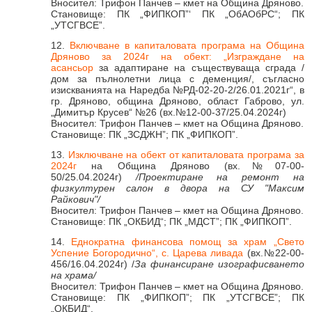
Вносител: Трифон Панчев – кмет на Община Дряново.
Становище: ПК „ФИПКОП”‘ ПК „ОбАОбРС“; ПК
„УТСГВСЕ”.
12.
Включване в капиталовата програма на Община
Дряново за 2024г на обект: „Изграждане на
асансьор
за адаптиране на съществуваща сграда /
дом за пълнолетни лица с деменция/, съгласно
изискванията на Наредба №РД-02-20-2/26.01.2021г“, в
гр. Дряново, община Дряново, област Габрово, ул.
„Димитър Крусев“ №26 (вх.№12-00-37/25.04.2024г)
Вносител: Трифон Панчев – кмет на Община Дряново.
Становище: ПК „ЗСДЖН”; ПК „ФИПКОП”.
13.
Изключване на обект от капиталовата програма за
2024г
на Община Дряново (вх.№07-00-
50/25.04.2024г)
/Проектиране на ремонт на
физкултурен салон в двора на СУ "Максим
Райкович"/
Вносител: Трифон Панчев – кмет на Община Дряново.
Становище: ПК „ОКБИД“; ПК „МДСТ”; ПК „ФИПКОП”.
14.
Еднократна финансова помощ за храм „Свето
Успение Богородично“, с. Царева ливада
(вх.№22-00-
456/16.04.2024г) /
За финансиране изографисването
на храма/
Вносител: Трифон Панчев – кмет на Община Дряново.
Становище: ПК „ФИПКОП”; ПК „УТСГВСЕ”; ПК
„ОКБИД“.