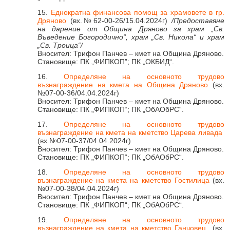
15.
Еднократна финансова помощ за храмовете в гр.
Дряново
(вх.№62-00-26/15.04.2024г)
/Предоставяне
на дарение от Община Дряново за храм „Св.
Въведение Богородично“, храм „Св. Никола“ и храм
„Св. Троица“/
Вносител: Трифон Панчев – кмет на Община Дряново.
Становище: ПК „ФИПКОП”; ПК „ОКБИД“.
16.
Определяне на основното трудово
възнаграждение на кмета на Община Дряново
(вх.
№07-00-36/04.04.2024г)
Вносител: Трифон Панчев – кмет на Община Дряново.
Становище: ПК „ФИПКОП“; ПК „ОбАОбРС“.
17.
Определяне на основното трудово
възнаграждение на кмета на кметство Царева ливада
(вх.№07-00-37/04.04.2024г)
Вносител: Трифон Панчев – кмет на Община Дряново.
Становище: ПК „ФИПКОП“; ПК „ОбАОбРС“.
18.
Определяне на основното трудово
възнаграждение на кмета на кметство Гостилица
(вх.
№07-00-38/04.04.2024г)
Вносител: Трифон Панчев – кмет на Община Дряново.
Становище: ПК „ФИПКОП“; ПК „ОбАОбРС“.
19.
Определяне на основното трудово
възнаграждение на кмета на кметство Ганчовец
(вх.