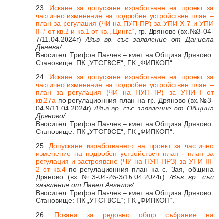
23.
Искане за допускане изработване на проект за
частично изменение на подробен устройствен план –
план за регулация (ЧИ на ПУП-ПР) за УПИ X-7 и УПИ
II-7 от кв.2 и кв.1 от кв. „Цинга“
, гр. Дряново (вх.№3-04-
7/11.04.2024г)
/Във вр. със заявление от Даниела
Денева/
Вносител: Трифон Панчев – кмет на Община Дряново.
Становище: ПК „УТСГВСЕ“; ПК „ФИПКОП“.
24.
Искане за допускане изработване на проект за
частично изменение на подробен устройствен план –
план за регулация (ЧИ на ПУП-ПР) за УПИ I от
кв.27а
по регулационния план на гр. Дряново (вх.№3-
04-9/11.04.2024г)
/Във вр. със заявление от Община
Дряново/
Вносител: Трифон Панчев – кмет на Община Дряново.
Становище: ПК „УТСГВСЕ“; ПК „ФИПКОП“.
25.
Допускане изработването на проект за частично
изменение на подробен устройствен план - план за
регулация и застрояване (ЧИ на ПУП-ПРЗ) за УПИ III-
2 от кв.4
по регулационния план на с. Зая, община
Дряново (вх.№3-04-26-3/16.04.2024г)
/Във вр. със
заявление от Павел Ангелов/
Вносител: Трифон Панчев – кмет на Община Дряново.
Становище: ПК „УТСГВСЕ“; ПК „ФИПКОП“.
26.
Покана за редовно общо събрание на