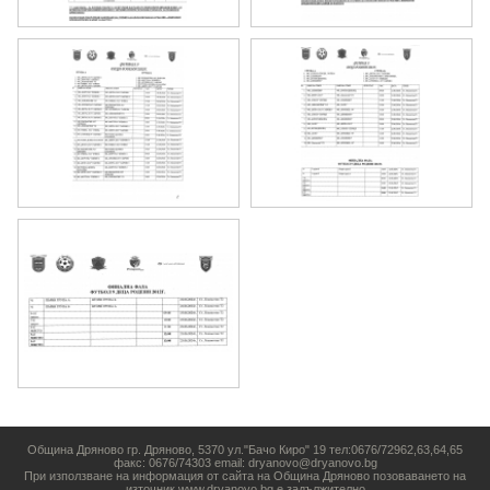
Община Дряново гр. Дряново, 5370 ул."Бачо Киро" 19 тел:0676/72962,63,64,65
факс: 0676/74303 email: dryanovo@dryanovo.bg
При използване на информация от сайта на Община Дряново позоваването на
източник www.dryanovo.bg е задължително