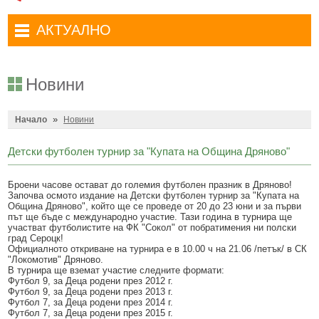
Административни услуги
Туристически маршрути
Достъп до информация
АКТУАЛНО
Комплексно административно обслужване
Туристически информационен център
Отчети на кмета
Избори за народни представители в 52-ото Народно събрание на
Туристическо дружество Бачо Киро
Декларации по ЗПКОНПИ
19.04.2026 г.
Новини
Съобщения
Антикорупция
Въвеждане на еврото в България
»
Профил на купувача
Начало
Новини
Местни избори 2023 година
Общ устройствен план
Общинска избирателна комисия мандат 2023-2027 г.
Детски футболен турнир за "Купата на Община Дряново"
Устройство на територията
Преброяване 2021
Броени часове остават до големия футболен празник в Дряново!
Започва осмото издание на Детски футболен турнир за "Купата на
Общинско предприятие Чисто Дряново
COVID-19 (Коронавирус)
Община Дряново", който ще се проведе от 20 до 23 юни и за първи
път ще бъде с международно участие. Тази година в турнира ще
Общинско предприятие Зелено Дряново
Приют за безстопанствени кучета
участват футболистите на ФК "Сокол" от побратимения ни полски
град Сероцк!
Общинска собственост
Официалното откриване на турнира е в 10.00 ч на 21.06 /петък/ в СК
Красиво Дряново
"Локомотив" Дряново.
В турнира ще вземат участие следните формати:
Финанси и бюджет
Новини
Футбол 9, за Деца родени през 2012 г.
Футбол 9, за Деца родени през 2013 г.
Култура
Обяви и съобщения
Футбол 7, за Деца родени през 2014 г.
Футбол 7, за Деца родени през 2015 г.