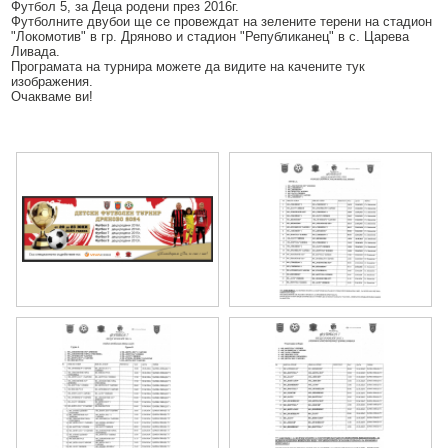
Футбол 5, за Деца родени през 2016г.
Образование
Местни данъци и такси - информация и обяви
Футболните двубои ще се провеждат на зелените терени на стадион
"Локомотив" в гр. Дряново и стадион "Републиканец" в с. Царева
Социални дейности
Проверка и плащане на задължения за данъци и такси
Ливада.
Програмата на турнира можете да видите на качените тук
Здравеопазване
изображения.
Списъци на длъжници
Очакваме ви!
Спорт и младежки дейности
Търгове, конкурси и концесии
Проекти по европейски програми
Културен календар
Управление при кризи, обществен ред и сигурност
Мнения на гражданите
Политика лични данни
BG05SFPR001-1.004-0019-C01 „Утвърждаване на интеркултурното
образование в община Дряново“