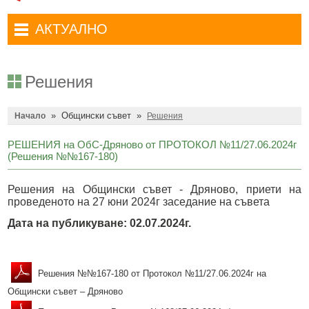
Административни услуги
Туристически маршрути
Достъп до информация
АКТУАЛНО
Комплексно административно обслужване
Туристически информационен център
Отчети на кмета
Избори за народни представители в 52-ото Народно събрание на
Туристическо дружество Бачо Киро
Декларации по ЗПКОНПИ
19.04.2026 г.
Решения
Съобщения
Антикорупция
Въвеждане на еврото в България
»
Общински съвет
»
Профил на купувача
Начало
Решения
Местни избори 2023 година
Общ устройствен план
Общинска избирателна комисия мандат 2023-2027 г.
РЕШЕНИЯ на ОбС-Дряново от ПРОТОКОЛ №11/27.06.2024г
(Решения №№167-180)
Устройство на територията
Преброяване 2021
Решения на Общински съвет - Дряново, приети на
Общинско предприятие Чисто Дряново
COVID-19 (Коронавирус)
проведеното на 27 юни 2024г заседание на съвета
Общинско предприятие Зелено Дряново
Приют за безстопанствени кучета
Дата на публикуване: 02.07.2024г.
Общинска собственост
Красиво Дряново
Финанси и бюджет
Новини
Решения №№167-180 от Протокол №11/27.06.2024г на
Култура
Обяви и съобщения
Общински съвет – Дряново