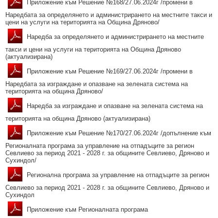
Приложение към Решение №168/27.06.2024г /промени в
Образование
Местни данъци и такси - информация и обяви
Наредбата за определянето и администрирането на местните такси и
Социални дейности
цени на услуги на територията на Община Дряново/
Проверка и плащане на задължения за данъци и такси
Наредба за определянето и администрирането на местните
Здравеопазване
Списъци на длъжници
такси и цени на услуги на територията на Община Дряново
(актуализирана)
Спорт и младежки дейности
Търгове, конкурси и концесии
Приложение към Решение №169/27.06.2024г /промени в
Проекти по европейски програми
Културен календар
Наредбата за изграждане и опазване на зелената система на
територията на община Дряново/
Управление при кризи, обществен ред и сигурност
Мнения на гражданите
Наредба за изграждане и опазване на зелената система на
Политика лични данни
територията на община Дряново (актуализирана)
BG05SFPR001-1.004-0019-C01 „Утвърждаване на интеркултурното
Приложение към Решение №170/27.06.2024г /допълнение към
образование в община Дряново“
Регионалната програма за управление на отпадъците за регион
Севлиево за период 2021 - 2028 г. за общините Севлиево, Дряново и
Сухиндол/
Регионална програма за управление на отпадъците за регион
Севлиево за период 2021 - 2028 г. за общините Севлиево, Дряново и
Сухиндол
Приложение към Регионалната програма