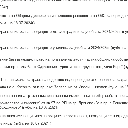
024г)
кмета на Община Дряново за изпълнение решенията на ОбС за периода 
убл. на 18.07.2024г)
ране списъка на средищните детски градини за учебната 2024/2025г (пу
ране списъка на средищните училища за учебната 2024/2025г (публ. на 1
яне безвъзмездно право на ползване на имот - частна общинска собстве
а, във вр. с молба от Сдружение Туристическо дружество „Бачо Киро“ (п
 - план-схема за трасе на подземно водопроводно отклонение за захран
лана на с. Косарка, във вр. със Заявление от Ивелин Николов (публ. на 18
е на начална тръжна пазарна цена на имоти - частна общ. собств., поп
троителство и търговия“ от кв.97 по РП на гр. Дряново /Във вр. с Решени
бС-Дряново/ (публ. на 18.07.2024г)
на движими вещи, частна общинска собственост, находящи се в сграда в
ница/ (публ. на 18.07.2024г)