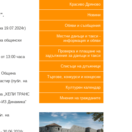
Красиво Дряново
”.
Новини
Обяви и съобщения
а 19.07.2024г)
Местни данъци и такси -
на общински
информация и обяви
Проверка и плащане на
задължения за данъци и такси
от 13:00 часа
Списъци на длъжници
а Община
Търгове, конкурси и концесии
астир (публ. на
Културен календар
 на „ХЕПИ ТРАНС
Мнения на гражданите
р-ИЗ Динамика“
л. на
- 30.06.2024г