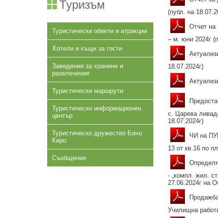
Туризъм
(публ. на 18.07.2
Отчет на 
Туристически обекти и атракции
– м. юни 2024г (п
Хотели и къщи за гости
Актуализи
Заведения за хранене и
18.07.2024г)
развлечения
Актуализи
Туристически маршрути
Предостав
Туристически информационен
с. Царева ливад
център
18.07.2024г)
Туристическо дружество Бачо
ЧИ на ПУП
Киро
13 от кв.16 по п
Съобщения
Определян
- „компл. жил. с
27.06.2024г на О
Продажба 
Училищна работил