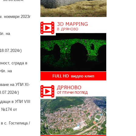
м. ноември 2023г
бл. на
8.07.2024г)
ност, сграда в
убл. на
ване на УПИ XI-
.07.2024г)
адащи в УПИ VIII
е №174 от
 с. Гостилица /