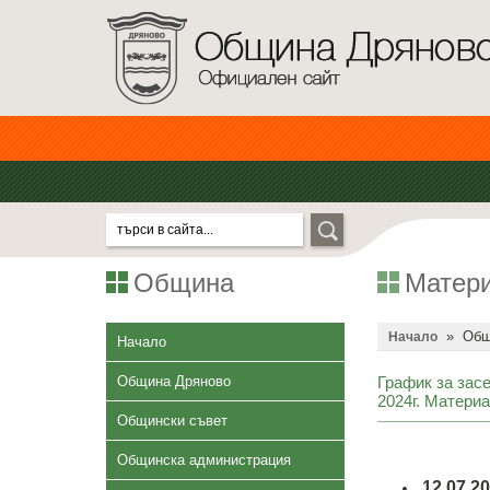
Община
Матери
»
Общ
Начало
Начало
Община Дряново
График за зас
2024г. Материа
Общински съвет
Общинска администрация
12.07.2