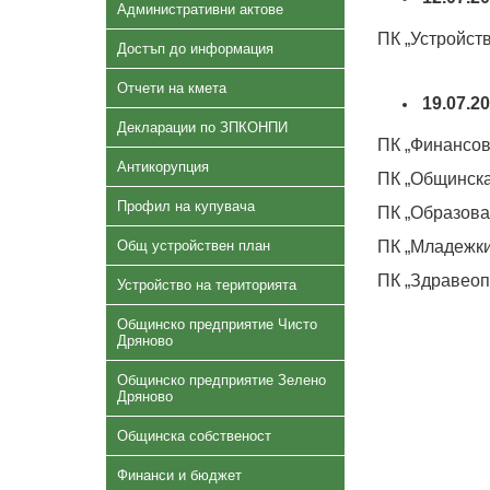
Административни актове
ПК „Устройств
Достъп до информация
Отчети на кмета
19.07.2
Декларации по ЗПКОНПИ
ПК „Финансов
Антикорупция
ПК „Общинска
Профил на купувача
ПК „Образова
Общ устройствен план
ПК „Младежки
ПК „Здравеоп
Устройство на територията
Общинско предприятие Чисто
Дряново
Общинско предприятие Зелено
Дряново
Общинска собственост
Финанси и бюджет