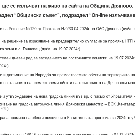
ще се излъчват на живо на сайта на Община Дряново,
аздел “Общински съвет”, подраздел “On-line излъчване
 на Решение №120 от Протокол №9/30.04.2024г на ОбС-Дряново (публ. н
на решение за изразяване на предварително съгласие за промяна НТП 
а земя в с. Ганчовец (публ. на 19.07.2024г)
елен дневен ред за заседанието на постоянните комисии на 19.07.2024г 
024г)
 и допълнение на Наредба за преместваемите обекти на територията н
 с поставянето на преместваеми обекти на територията на Дряновски ман
 и утвърждаване на нова градска линия във вр. с писмо от Управителя
риване на градска автобусна линия Дряновски манастир – ВСК „Кентавъ
024г)
ана промяна на обекти включени в Капиталовата програма за 2024г (пуб
дейността на ОбС-Дряново и на неговите комисии за периода 07.11.2023г 