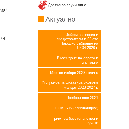
Достъп за глухи лица
гия“
Актуално
Избори за народни
ки“
представители в 52-ото
Народно събрание на
19.04.2026 г.
Въвеждане на еврото в
България
Местни избори 2023 година
Общинска избирателна комисия
мандат 2023-2027 г.
Преброяване 2021
COVID-19 (Коронавирус)
Приют за безстопанствени
кучета