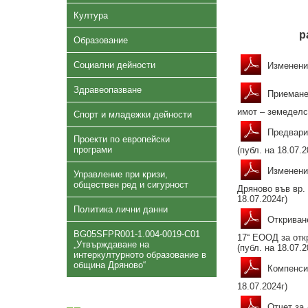
Култура
р
Образование
Социални дейности
Изменение
Здравеопазване
Приемане 
имот – земеделск
Спорт и младежки дейности
Предварит
Проекти по европейски
програми
(публ. на 18.07.2
Изменение
Управление при кризи,
обществен ред и сигурност
Дряново във вр.
18.07.2024г)
Политика лични данни
Откриване
BG05SFPR001-1.004-0019-C01
17“ ЕООД за отк
„Утвърждаване на
(публ. на 18.07.2
интеркултурното образование в
община Дряново“
Компенсир
18.07.2024г)
Отчет за 