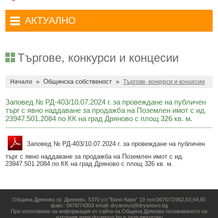
Административни услуги
Туристически маршрути
Достъп до информация
АКТУАЛНО
Комплексно административно обслужване
Туристически информационен център
Отчети на кмета
Избори за народни представители в 52-ото Народно събрание на
Туристическо дружество Бачо Киро
Декларации по ЗПКОНПИ
19.04.2026 г.
Търгове, конкурси и концесии
Съобщения
Антикорупция
Въвеждане на еврото в България
»
Общинска собственост
»
Профил на купувача
Начало
Търгове, конкурси и концесии
Местни избори 2023 година
Общ устройствен план
Общинска избирателна комисия мандат 2023-2027 г.
Заповед № РД-403/10.07.2024 г. за провеждане на публичен
търг с явно наддаване за продажба на Поземлен имот с ид.
Устройство на територията
Преброяване 2021
23947.501.2084 по КК на град Дряново с площ 326 кв. м.
Общинско предприятие Чисто Дряново
COVID-19 (Коронавирус)
Заповед № РД-403/10.07.2024 г. за провеждане на публичен
Общинско предприятие Зелено Дряново
Приют за безстопанствени кучета
търг с явно наддаване за продажба на Поземлен имот с ид.
23947.501.2084 по КК на град Дряново с площ 326 кв. м.
Общинска собственост
Красиво Дряново
Финанси и бюджет
Новини
Община Дряново гр. Дряново, 5370 ул."Бачо Киро" 19 тел:0676/72962,63,64,65
Култура
Обяви и съобщения
факс: 0676/74303 email: dryanovo@dryanovo.bg
При използване на информация от сайта на Община Дряново позоваването на
източник www.dryanovo.bg е задължително