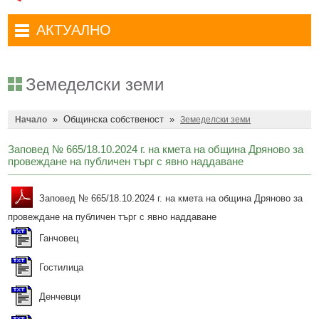
Административни услуги
Туристически маршрути
Достъп до информация
АКТУАЛНО
Комплексно административно обслужване
Туристически информационен център
Отчети на кмета
Избори за народни представители в 52-ото Народно събрание на
Туристическо дружество Бачо Киро
Декларации по ЗПКОНПИ
19.04.2026 г.
Земеделски земи
Съобщения
Антикорупция
Въвеждане на еврото в България
»
Общинска собственост
»
Профил на купувача
Начало
Земеделски земи
Местни избори 2023 година
Общ устройствен план
Общинска избирателна комисия мандат 2023-2027 г.
Заповед № 665/18.10.2024 г. на кмета на община Дряново за
провеждане на публичен търг с явно наддаване
Устройство на територията
Преброяване 2021
Общинско предприятие Чисто Дряново
COVID-19 (Коронавирус)
Заповед № 665/18.10.2024 г. на кмета на община Дряново за
провеждане на публичен търг с явно наддаване
Общинско предприятие Зелено Дряново
Приют за безстопанствени кучета
Ганчовец
Общинска собственост
Красиво Дряново
Гостилица
Финанси и бюджет
Новини
Денчевци
Култура
Обяви и съобщения