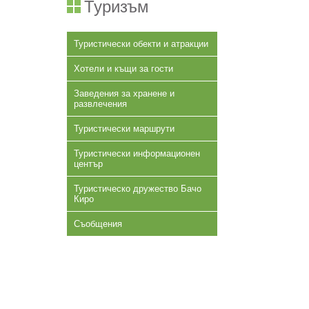
Туризъм
Туристически обекти и атракции
Хотели и къщи за гости
Заведения за хранене и
развлечения
Туристически маршрути
Туристически информационен
център
Туристическо дружество Бачо
Киро
Съобщения