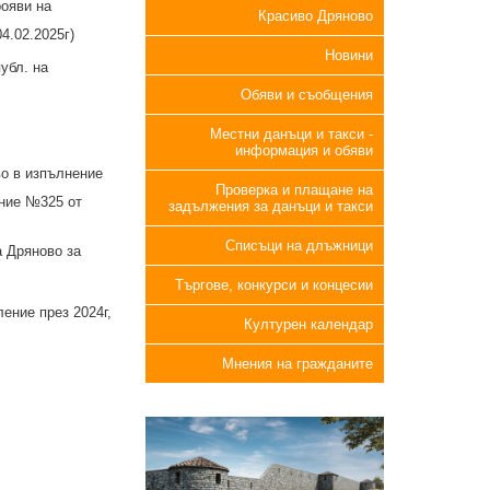
ояви на
Красиво Дряново
4.02.2025г)
Новини
убл. на
Обяви и съобщения
Местни данъци и такси -
информация и обяви
о в изпълнение
Проверка и плащане на
ение №325 от
задължения за данъци и такси
Списъци на длъжници
а Дряново за
Търгове, конкурси и концесии
ение през 2024г,
Културен календар
Мнения на гражданите