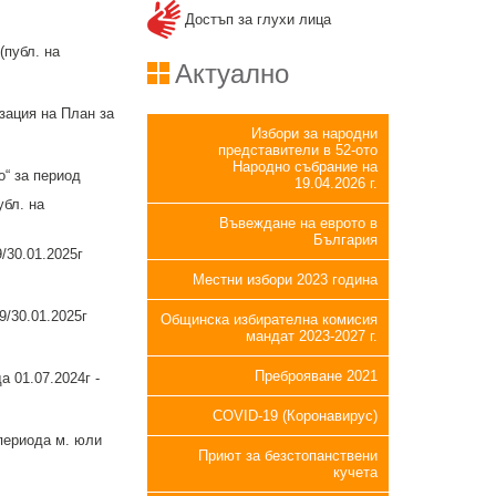
Достъп за глухи лица
публ. на
Актуално
зация на План за
Избори за народни
представители в 52-ото
Народно събрание на
“ за период
19.04.2026 г.
убл. на
Въвеждане на еврото в
България
/30.01.2025г
Местни избори 2023 година
/30.01.2025г
Общинска избирателна комисия
мандат 2023-2027 г.
Преброяване 2021
 01.07.2024г -
COVID-19 (Коронавирус)
периода м. юли
Приют за безстопанствени
кучета