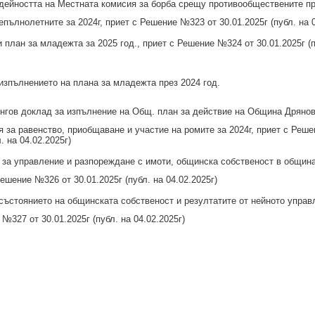
дейността на Местната комисия за борба срещу противообществените пр
пълнолетните за 2024г, приет с Решение №323 от 30.01.2025г (публ. на 0
план за младежта за 2025 год., приет с Решение №324 от 30.01.2025г (п
изпълнението на плана за младежта през 2024 год.
гов доклад за изпълнение на Общ. план за действие на Община Дрянов
ия за равенство, приобщаване и участие на ромите за 2024г, приет с Реш
. на 04.02.2025г)
за управление и разпореждане с имоти, общинска собственост в общин
Решение №326 от 30.01.2025г (публ. на 04.02.2025г)
състоянието на общинската собственост и резултатите от нейното управл
№327 от 30.01.2025г (публ. на 04.02.2025г)