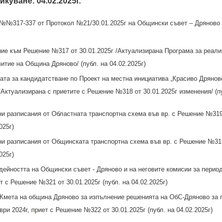
икуване: 04.02.2025г.
№317-337 от Протокол №21/30.01.2025г на Общински съвет – Дряново (
е към Решение №317 от 30.01.2025г /Актуализирана Програма за реали
итие на Община Дряново/ (публ. на 04.02.2025г)
та за кандидатстване по Проект на местна инициатива „Красиво Дряново
 /Актуализирана с приетите с Решение №318 от 30.01.2025г изменения/ (п
 разписания от Областната транспортна схема във вр. с Решение №319
025г)
 разписания от Общинската транспортна схема във вр. с Решение №319
025г)
дейността на Общински съвет - Дряново и на неговите комисии за периода
ет с Решение №321 от 30.01.2025г (публ. на 04.02.2025г)
Кмета на община Дряново за изпълнение решенията на ОбС-Дряново за 
ври 2024г, приет с Решение №322 от 30.01.2025г (публ. на 04.02.2025г)