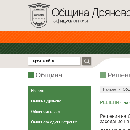
Община
Решен
»
Общ
Начало
Начало
Община Дряново
РЕШЕНИЯ на О
Общински съвет
Решения на О
заседание на
Общинска администрация