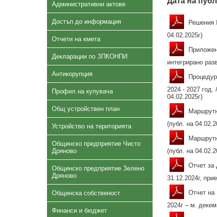
Дата на публ
Административни актове
Достъп до информация
Решения №
04.02.2025г)
Отчети на кмета
Приложени
Декларации по ЗПКОНПИ
интегрирано разв
Антикорупция
Процедура
2024 - 2027 год.
Профил на купувача
04.02.2025г)
Общ устройствен план
Маршрутни
(публ. на 04.02.2
Устройство на територията
Маршрутни
Общинско предприятие Чисто
Дряново
(публ. на 04.02.2
Отчет за 
Общинско предприятие Зелено
Дряново
31.12.2024г, при
Отчет на 
Общинска собственост
2024г – м. декем
Финанси и бюджет