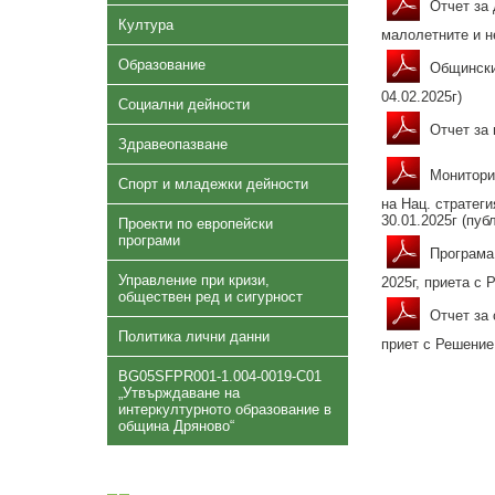
Отчет за 
Култура
малолетните и не
Образование
Общински 
04.02.2025г)
Социални дейности
Отчет за 
Здравеопазване
Мониторин
Спорт и младежки дейности
на Нац. стратег
30.01.2025г (публ
Проекти по европейски
програми
Програма 
Управление при кризи,
2025г, приета с 
обществен ред и сигурност
Отчет за 
Политика лични данни
приет с Решение 
BG05SFPR001-1.004-0019-C01
„Утвърждаване на
интеркултурното образование в
община Дряново“