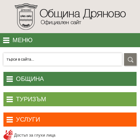
МЕНЮ
МЕСТОПОЛОЖЕНИЕ
ПОЛЕЗНО
УЕБ КАМЕРИ
ОБЩИНА
КОНТАКТИ
Начало
ТУРИЗЪМ
АКЦЕНТИ
Община Дряново
Туристически обекти и атракции
Общински съвет
УСЛУГИ
Хотели и къщи за гости
Общинска администрация
Електронни услуги
Заведения за хранене и развлечения
Достъп за глухи лица
Административни актове