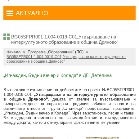
Административни услуги
Туристически маршрути
Достъп до информация
АКТУАЛНО
Комплексно административно обслужване
Туристически информационен център
Отчети на кмета
Избори за народни представители в 52-ото Народно събрание на
Туристическо дружество Бачо Киро
Декларации по ЗПКОНПИ
19.04.2026 г.
BG05SFPR001-1.004-0019-C01„Утвърждаване на
Съобщения
Антикорупция
Въвеждане на еврото в България
интеркултурното образование в община Дряново“
»
Програма „Образование“ (ПО)
»
Профил на купувача
Начало
Местни избори 2023 година
BG05SFPR001-1.004-0019-C01„Утвърждаване на интеркултурното
образование в община Дряново“
Общ устройствен план
Общинска избирателна комисия мандат 2023-2027 г.
Устройство на територията
„Игнажден, Бъдни вечер и Коледа“ в ДГ "Детелина"
Преброяване 2021
Общинско предприятие Чисто Дряново
COVID-19 (Коронавирус)
Във връзка с изпълнение на дейностите по проект №BG05SFPR001-
1.004-0019-C01
„Утвърждаване на интеркултурното образование
Общинско предприятие Зелено Дряново
Приют за безстопанствени кучета
в община Дряново“
, децата от ателие за възстановяване и
възпроизвеждане на характерни традиции, обичаи и занаяти на
Общинска собственост
различните етноси от група „Слънчице“ представиха празниците
Красиво Дряново
„Игнажден, Бъдни вечер и Коледа“. Чрез възстановка, песни и танци,
бе създадена възможност за взаимодействие и сътрудничество
Финанси и бюджет
Новини
между децата, както и стимулирани артистичните им умения.
Култура
Обяви и съобщения