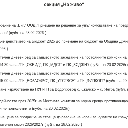
секция „На живо“
ание на „ВиК“ ООД /Приемане на решение за упълномощаване на предс
ане/ (публ. на 23.02.2026г)
е действието на Бюджет 2025 до приемане на бюджет на Община Дряно
026г)
елен дневен ред за съвместното заседание на постоянните комисии на 
14:30 часа /ПК „ОКБИД“, ПК „МДСТ“ и ПК „ЗСДЖН“/ (публ. на 20.02.2026г)
елен дневен ред за съвместното заседание на постоянните комисии на 
 15:00 часа /ПК „ЕОбАОбРС“, ПК „УТСГВСЕ“ и ПК „ФИПКОП“/ (публ. на 20.
не изработване на ПУП-ПП за Водопровод с. Скалско – с. Янтра (публ. н
дейността през 2025г на Местната комисия за борба срещу противообще
 непълнолетните (публ. на 20.02.2026г)
е цена за продажба на стояща дървесина на корен за нуждите на гражд
лителен сезон 2026/2027г (публ. на 19.02.2026г)