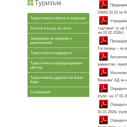
Туризъм
Предварит
20660.20.22 по К
Туристически обекти и атракции
Учредяван
Хотели и къщи за гости
търговия" от кв.
на 18.02.2026г)
Заведения за хранене и
Процедура
развлечения
Гостилица – за и
Туристически маршрути
Актуализи
Туристически информационен
равенство, приоб
център
Упълномощ
Туристическо дружество Бачо
Венкова“ АД за 
Киро
Определян
Съобщения
(публ. на 17.02.2
Определян
01.01.2026г (публ
Определян