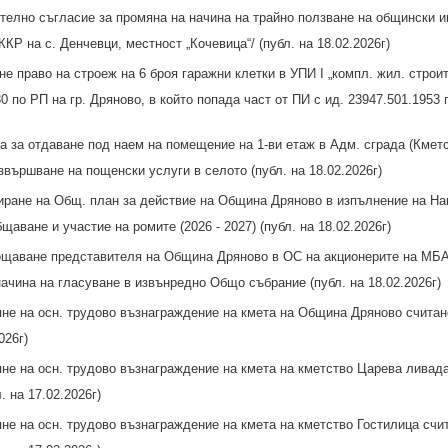
елно съгласие за промяна на начина на трайно ползване на общински им
ККР на с. Денчевци, местност „Кочевица“/ (публ. на 18.02.2026г)
е право на строеж на 6 броя гаражни клетки в УПИ I „компл. жил. строи
30 по РП на гр. Дряново, в който попада част от ПИ с ид. 23947.501.1953 
 за отдаване под наем на помещение на 1-ви етаж в Адм. сграда (Кметс
звършване на пощенски услуги в селото (публ. на 18.02.2026г)
ране на Общ. план за действие на Община Дряново в изпълнение на Нац
щаване и участие на ромите (2026 - 2027) (публ. на 18.02.2026г)
аване представителя на Община Дряново в ОС на акционерите на МБА
начина на гласуване в извънредно Общо събрание (публ. на 18.02.2026г)
е на осн. трудово възнаграждение на кмета на Община Дряново считано
026г)
е на осн. трудово възнаграждение на кмета на кметство Царева ливада
. на 17.02.2026г)
е на осн. трудово възнаграждение на кмета на кметство Гостилица счи