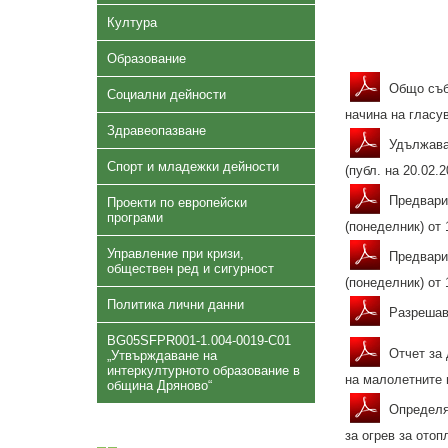
Култура
Образование
Общо събр
Социални дейности
начина на гласув
Здравеопазване
Удължаван
Спорт и младежки дейности
(публ. на 20.02.2
Предварит
Проекти по европейски
програми
(понеделник) от 
Управление при кризи,
Предварит
обществен ред и сигурност
(понеделник) от
Политика лични данни
Разрешава
BG05SFPR001-1.004-0019-C01
Отчет за 
„Утвърждаване на
интеркултурното образование в
на малолетните и
община Дряново“
Определян
за огрев за отоп