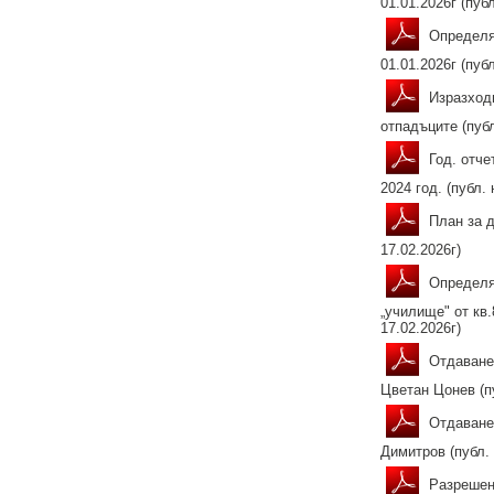
01.01.2026г (публ
Определян
01.01.2026г (публ
Изразходв
отпадъците (публ
Год. отче
2024 год. (публ. 
План за д
17.02.2026г)
Определян
„училище" от кв.
17.02.2026г)
Отдаване 
Цветан Цонев (пу
Отдаване 
Димитров (публ. 
Разрешени