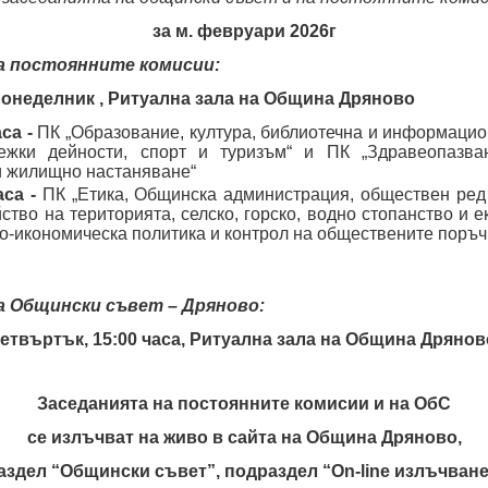
за м. февруари 2026г
а
постоянните комисии:
 понеделник , Ритуална зала на Община Дряново
аса -
ПК „Образование, култура, библиотечна и информацио
ежки дейности, спорт и туризъм“ и ПК „Здравеопазва
и жилищно настаняване“
аса -
ПК „Етика, Общинска администрация, обществен ред 
ство на територията, селско, горско, водно стопанство и е
о-икономическа политика и контрол на обществените поръч
а Общински съвет – Дряново:
 четвъртък, 15:00 часа, Ритуална зала на Община Дрянов
Заседанията на постоянните комисии и на ОбС
се излъчват на живо в сайта на Община Дряново,
аздел “Общински съвет”, подраздел “On-line излъчване