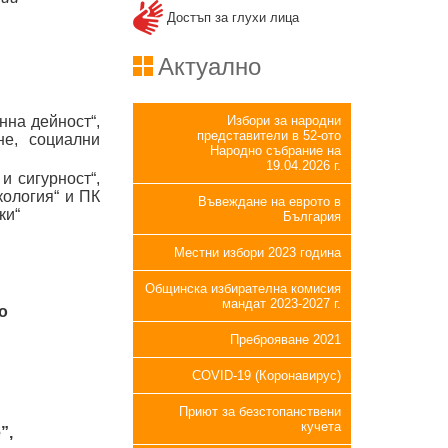
Достъп за глухи лица
Актуално
нна дейност“,
Избори за народни
представители в 52-ото
не, социални
Народно събрание на
19.04.2026 г.
и сигурност“,
кология“ и ПК
Въвеждане на еврото в
ки“
България
Местни избори 2023 година
Общинска избирателна комисия
мандат 2023-2027 г.
о
Преброяване 2021
COVID-19 (Коронавирус)
Приют за безстопанствени
кучета
”,