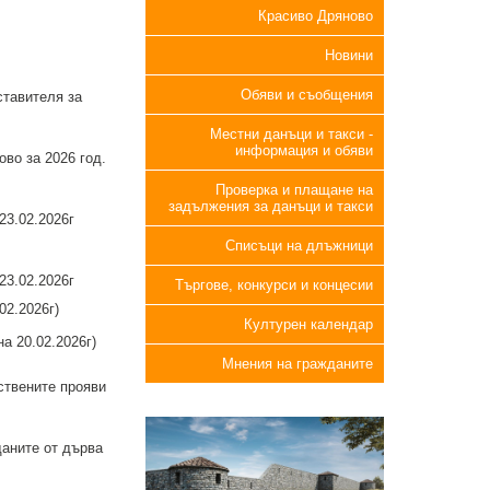
Красиво Дряново
Новини
Обяви и съобщения
тавителя за
Местни данъци и такси -
информация и обяви
во за 2026 год.
Проверка и плащане на
задължения за данъци и такси
23.02.2026г
Списъци на длъжници
23.02.2026г
Търгове, конкурси и концесии
02.2026г)
Културен календар
а 20.02.2026г)
Мнения на гражданите
ствените прояви
аните от дърва