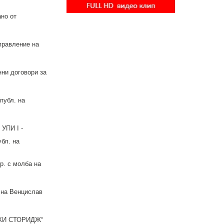
но от
правление на
нни договори за
публ. на
УПИ I -
убл. на
р. с молба на
 на Венцислав
ТОКИ СТОРИДЖ“