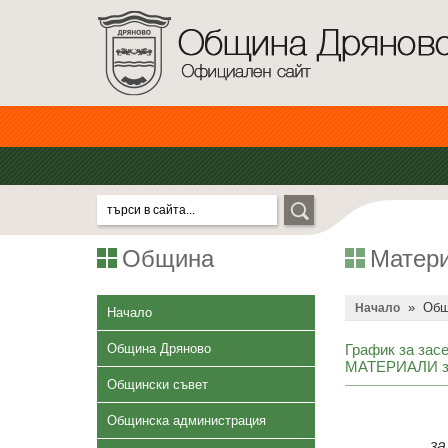
Община
Матери
»
Общ
Начало
Начало
Община Дряново
График за засе
МАТЕРИАЛИ за
Общински съвет
Общинска администрация
за