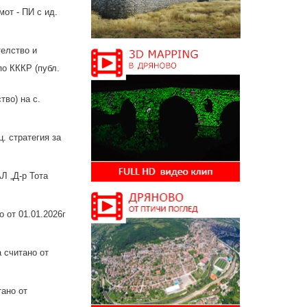
от - ПИ с ид.
телство и
по КККР (публ.
тво) на с.
. стратегия за
Л „Д-р Тота
 от 01.01.2026г
 считано от
тано от