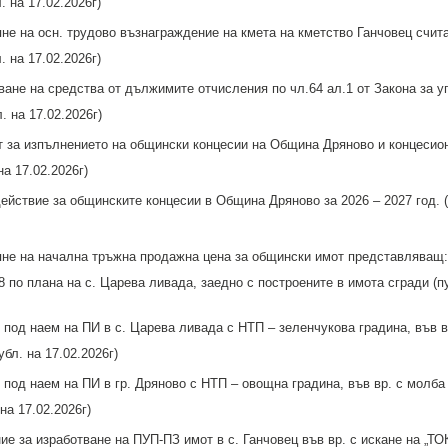
. на 17.02.2026г)
е на осн. трудово възнаграждение на кмета на кметство Ганчовец счита
. на 17.02.2026г)
ане на средства от дължимите отчисления по чл.64 ал.1 от Закона за у
. на 17.02.2026г)
т за изпълнението на общински концесии на Община Дряново и концесио
на 17.02.2026г)
ействие за общинските концесии в Община Дряново за 2026 – 2027 год. (
е на начална тръжна продажна цена за общински имот представляващ: 
8 по плана на с. Царева ливада, заедно с построените в имота сгради (п
под наем на ПИ в с. Царева ливада с НТП – зеленчукова градина, във в
бл. на 17.02.2026г)
под наем на ПИ в гр. Дряново с НТП – овощна градина, във вр. с молба
на 17.02.2026г)
е за изработване на ПУП-ПЗ имот в с. Ганчовец във вр. с искане на „