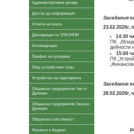
Административни актове
Достъп до информация
Заседания н
Отчети на кмета
23.02.2026г,
Декларации по ЗПКОНПИ
14:30 ч
ПК „Млад
Антикорупция
дейности 
15:00 ч
Профил на купувача
ПК „Устрой
„Финансов
Общ устройствен план
Устройство на територията
Заседание н
Общинско предприятие Чисто
26.02.2026г,
Дряново
Общинско предприятие Зелено
Дряново
Общинска собственост
р
Финанси и бюджет