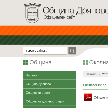
Община
Околна
»
Уст
Начало
Начало
Община Дряново
Обявление за 
Общински съвет
Обявление
Общинска администрация