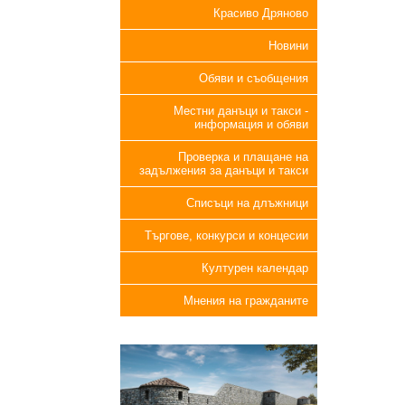
Красиво Дряново
Новини
Обяви и съобщения
Местни данъци и такси -
информация и обяви
Проверка и плащане на
задължения за данъци и такси
Списъци на длъжници
Търгове, конкурси и концесии
Културен календар
Мнения на гражданите