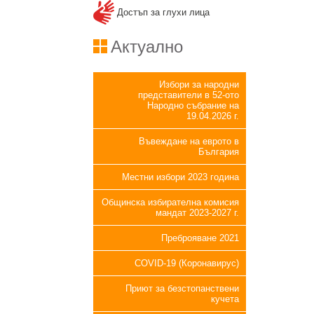
Достъп за глухи лица
Актуално
Избори за народни
представители в 52-ото
Народно събрание на
19.04.2026 г.
Въвеждане на еврото в
България
Местни избори 2023 година
Общинска избирателна комисия
мандат 2023-2027 г.
Преброяване 2021
COVID-19 (Коронавирус)
Приют за безстопанствени
кучета