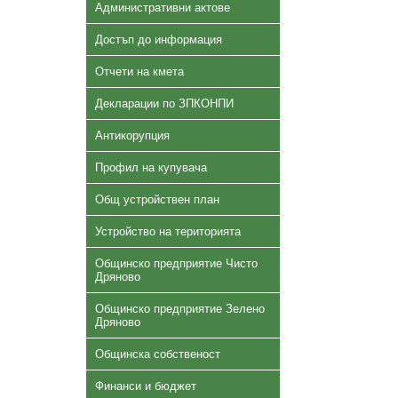
Административни актове
Достъп до информация
Отчети на кмета
Декларации по ЗПКОНПИ
Антикорупция
Профил на купувача
Общ устройствен план
Устройство на територията
Общинско предприятие Чисто
Дряново
Общинско предприятие Зелено
Дряново
Общинска собственост
Финанси и бюджет