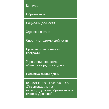
Култура
Образование
Социални дейности
Здравеопазване
Спорт и младежки дейности
Проекти по европейски
програми
Управление при кризи,
обществен ред и сигурност
Политика лични данни
BG05SFPR001-1.004-0019-C01
„Утвърждаване на
интеркултурното образование в
община Дряново“