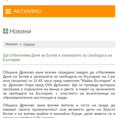
Административни услуги
Туристически маршрути
Достъп до информация
АКТУАЛНО
Комплексно административно обслужване
Туристически информационен център
Отчети на кмета
Избори за народни представители в 52-ото Народно събрание на
Туристическо дружество Бачо Киро
Декларации по ЗПКОНПИ
19.04.2026 г.
Новини
Съобщения
Антикорупция
Въвеждане на еврото в България
»
Профил на купувача
Начало
Новини
Местни избори 2023 година
Общ устройствен план
Общинска избирателна комисия мандат 2023-2027 г.
Ще отбележим Деня на Ботев и загиналите за свободата на
България
Устройство на територията
Преброяване 2021
Община Дряново кани всички граждани заедно да отбележим
Общинско предприятие Чисто Дряново
COVID-19 (Коронавирус)
Деня на Ботев и загиналите за свободата на България на 2-ри
юни (вторник) от 11.45 часа пред паметник "Майка България" в
Общинско предприятие Зелено Дряново
Приют за безстопанствени кучета
гр. Дряново /парк пред ОбА Дряново/. Ще се проведе културна
програма и поднасяне на венци и цветя, в памет на загиналите
Общинска собственост
Красиво Дряново
за свободата на България, с
участието на възпитаници на
образователните институции в града
.
Финанси и бюджет
Новини
Община Дряново кани всички жители и гости на града да
изкажат своята признателност към великото дело на Христо
Култура
Обяви и съобщения
Ботев и на всички знайни и незнайни борци, дали живота си в
името на свободна България.