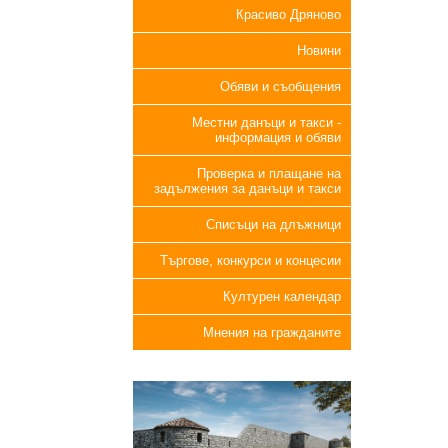
Красиво Дряново
Новини
Обяви и съобщения
Местни данъци и такси -
информация и обяви
Проверка и плащане на
задължения за данъци и такси
Списъци на длъжници
Търгове, конкурси и концесии
Културен календар
Мнения на гражданите