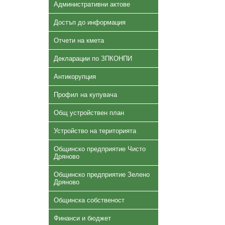
Административни актове
Достъп до информация
Отчети на кмета
Декларации по ЗПКОНПИ
Антикорупция
Профил на купувача
Общ устройствен план
Устройство на територията
Общинско предприятие Чисто
Дряново
Общинско предприятие Зелено
Дряново
Общинска собственост
Финанси и бюджет