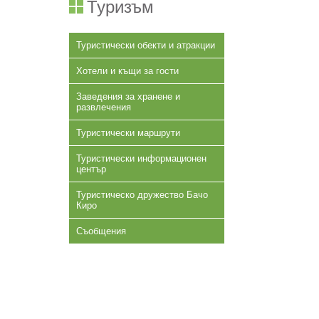
Туризъм
Туристически обекти и атракции
Хотели и къщи за гости
Заведения за хранене и
развлечения
Туристически маршрути
Туристически информационен
център
Туристическо дружество Бачо
Киро
Съобщения