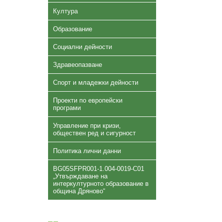
Култура
Образование
Социални дейности
Здравеопазване
Спорт и младежки дейности
Проекти по европейски
програми
Управление при кризи,
обществен ред и сигурност
Политика лични данни
BG05SFPR001-1.004-0019-C01
„Утвърждаване на
интеркултурното образование в
община Дряново“