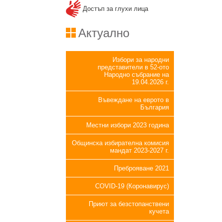
Достъп за глухи лица
Актуално
Избори за народни
представители в 52-ото
Народно събрание на
19.04.2026 г.
Въвеждане на еврото в
България
Местни избори 2023 година
Общинска избирателна комисия
мандат 2023-2027 г.
Преброяване 2021
COVID-19 (Коронавирус)
Приют за безстопанствени
кучета