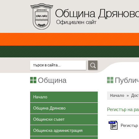
Община
Публич
»
Дос
Начало
Начало
Община Дряново
Регистър на ра
Общински съвет
Регистър 
Общинска администрация