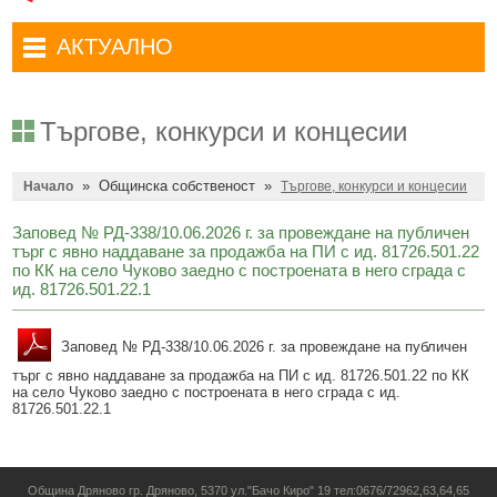
Административни услуги
Туристически маршрути
Достъп до информация
АКТУАЛНО
Комплексно административно обслужване
Туристически информационен център
Отчети на кмета
Избори за народни представители в 52-ото Народно събрание на
Туристическо дружество Бачо Киро
Декларации по ЗПКОНПИ
19.04.2026 г.
Търгове, конкурси и концесии
Съобщения
Антикорупция
Въвеждане на еврото в България
»
Общинска собственост
»
Профил на купувача
Начало
Търгове, конкурси и концесии
Местни избори 2023 година
Общ устройствен план
Общинска избирателна комисия мандат 2023-2027 г.
Заповед № РД-338/10.06.2026 г. за провеждане на публичен
търг с явно наддаване за продажба на ПИ с ид. 81726.501.22
Устройство на територията
Преброяване 2021
по КК на село Чуково заедно с построената в него сграда с
ид. 81726.501.22.1
Общинско предприятие Чисто Дряново
COVID-19 (Коронавирус)
Общинско предприятие Зелено Дряново
Заповед № РД-338/10.06.2026 г. за провеждане на публичен
Приют за безстопанствени кучета
търг с явно наддаване за продажба на ПИ с ид. 81726.501.22 по КК
Общинска собственост
Красиво Дряново
на село Чуково заедно с построената в него сграда с ид.
81726.501.22.1
Финанси и бюджет
Новини
Култура
Обяви и съобщения
Община Дряново гр. Дряново, 5370 ул."Бачо Киро" 19 тел:0676/72962,63,64,65