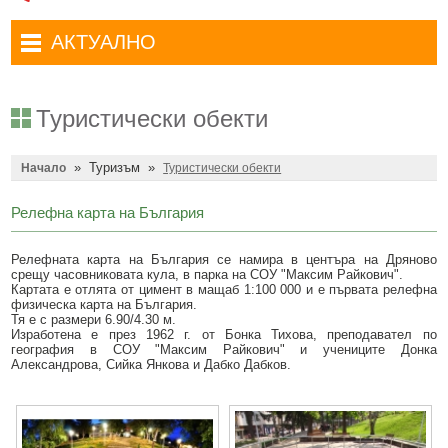
Административни услуги
Туристически маршрути
Достъп до информация
АКТУАЛНО
Комплексно административно обслужване
Туристически информационен център
Отчети на кмета
Избори за народни представители в 52-ото Народно събрание на
Туристическо дружество Бачо Киро
Декларации по ЗПКОНПИ
19.04.2026 г.
Туристически обекти
Съобщения
Антикорупция
Въвеждане на еврото в България
»
Туризъм
»
Профил на купувача
Начало
Туристически обекти
Местни избори 2023 година
Общ устройствен план
Общинска избирателна комисия мандат 2023-2027 г.
Релефна карта на България
Устройство на територията
Преброяване 2021
Релефната карта на България се намира в центъра на Дряново
срещу часовниковата кула, в парка на СОУ "Максим Райкович".
Общинско предприятие Чисто Дряново
COVID-19 (Коронавирус)
Картата е отлята от цимент в мащаб 1:100 000 и е първата релефна
физическа карта на България.
Общинско предприятие Зелено Дряново
Приют за безстопанствени кучета
Тя е с размери 6.90/4.30 м.
Изработена е през 1962 г. от Бонка Тихова, преподавател по
Общинска собственост
география в СОУ "Максим Райкович" и учениците Донка
Красиво Дряново
Александрова, Сийка Янкова и Дабко Дабков.
Финанси и бюджет
Новини
Култура
Обяви и съобщения